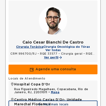
Caio Cesar Bianchi De Castro
Cirurgia Torácica
Cirurgia Oncológica do Tórax
Ver todas
CRM 996700/RJ
•
RQE 33577 - Cirurgia geral
•
RQE 33578 - Cirurgia torácica
Ver perfil
Agende uma consulta
Locais de Atendimento
Hospital Copa D'Or
Rua Figueiredo Magalhaes, Copacabana, Rio de
Janeiro, RJ, 22031011 •
Mapa
Centro Médico Caxias D'Or- Unidade
Marechal Floriano II
Veja mais locais