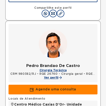
Avenida Perimetral Marechal Floriano, Jardim Vinte
e Cinco de Agosto, Duque de Caxias, RJ,
Compartilhe este perfil
25075025 •
Mapa
Pedro Brandao De Castro
Cirurgia Torácica
CRM 980382/RJ
•
RQE 26760 - Cirurgia geral
•
RQE 31473 - Cirurgia torácica
Ver perfil
Agende uma consulta
Locais de Atendimento
Centro Médico Caxias D'Or- Unidade