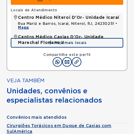
Locais de Atendimento
Centro Médico Niteroi D'Or- Unidade Icaraí
Rua Mariz e Barros, Icarai, Niteroi, RJ, 24230251 •
Mapa
Centro Médico Caxias D'Or- Unidade
Marechal Floriano II
Veja mais locais
Avenida Perimetral Marechal Floriano, Jardim Vinte
e Cinco de Agosto, Duque de Caxias, RJ,
Compartilhe este perfil
25075025 •
Mapa
VEJA TAMBÉM
Unidades, convênios e
especialistas relacionados
Convênios mais atendidos
Cirurgiões Torácicos em Duque de Caxias com
SulAmérica