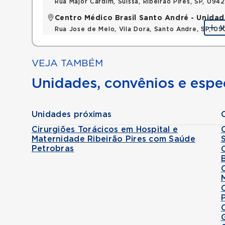
Rua Major Cardim, Suissa, Ribeirao Pires, SP, 09
Centro Médico Brasil Santo André - Unidad
V
Rua Jose de Melo, Vila Dora, Santo Andre, SP, 0
VEJA TAMBÉM
Unidades, convênios e espec
Unidades próximas
Cirurgiões Torácicos em Hospital e
Maternidade Ribeirão Pires com Saúde
Petrobras