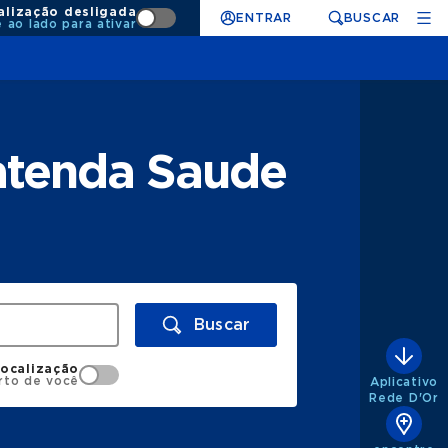
alização desligada
ENTRAR
BUSCAR
e ao lado para ativar
 atenda Saude
Buscar
localização
rto de você
Aplicativo
Rede D'Or