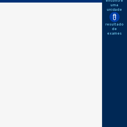
encontre
uma
unidade
resultado
de
exames