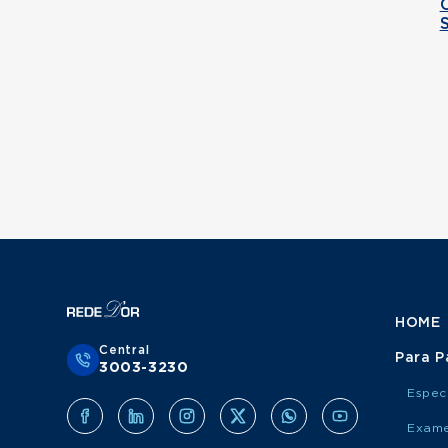
HOME
Central
Para P
3003-3230
Espec
Exame