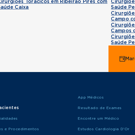
Cirurgiões Torácicos em Ribeirão Pires com
Cirurgiõ
Saúde Caixa
Saúde Pe
Cirurgiõ
Campo co
Cirurgiõ
Campos c
Cirurgiõ
Saúde Pe
Mar
App Médicos
acientes
Resultado de Exames
ialidades
Encontre um Médico
s e Procedimentos
Estudos Cardiologia D'Or