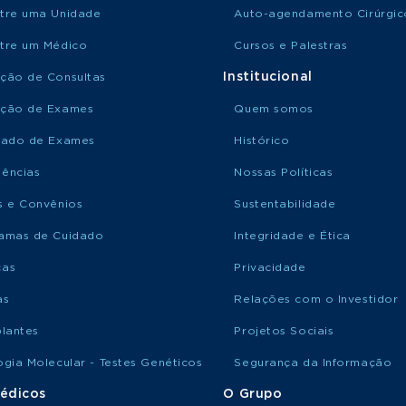
tre uma Unidade
Auto-agendamento Cirúrgic
tre um Médico
Cursos e Palestras
Institucional
ção de Consultas
ção de Exames
Quem somos
tado de Exames
Histórico
ências
Nossas Políticas
s e Convênios
Sustentabilidade
amas de Cuidado
Integridade e Ética
ças
Privacidade
as
Relações com o Investidor
plantes
Projetos Sociais
ogia Molecular - Testes Genéticos
Segurança da Informação
édicos
O Grupo