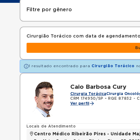
Filtre por gênero
Cirurgião Torácico com data de agendamento
B
1 resultado encontrado para
Cirurgião Torácico
n
Caio Barbosa Cury
Cirurgia Torácica
Cirurgia Oncoló
CRM 174950/SP
•
RQE 87832 - Ci
Ver perfil
Locais de Atendimento
Centro Médico Ribeirão Pires - Unidade Ma