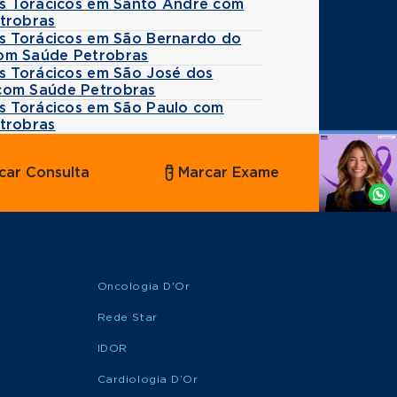
es Torácicos em Santo André com
trobras
es Torácicos em São Bernardo do
m Saúde Petrobras
es Torácicos em São José dos
om Saúde Petrobras
es Torácicos em São Paulo com
trobras
Agende
car Consulta
Marcar Exame
por
Whatsapp
Oncologia D'Or
Rede Star
IDOR
Cardiologia D’Or