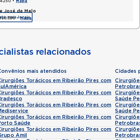
424250 •
Mapa
e José de Melo
eja mais locais
9030580 •
Mapa
ialistas relacionados
Convênios mais atendidos
Cidades 
Cirurgiões Torácicos em Ribeirão Pires com
Cirurgiõ
SulAmérica
Petrobra
Cirurgiões Torácicos em Ribeirão Pires com
Cirurgiõ
Bradesco
Saúde Pe
Cirurgiões Torácicos em Ribeirão Pires com
Cirurgiõ
Mediservice
Saúde Pe
Cirurgiões Torácicos em Ribeirão Pires com
Cirurgiõ
Porto Saúde
Petrobra
Cirurgiões Torácicos em Ribeirão Pires com
Cirurgiõ
Grupo Amil
Petrobra