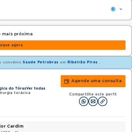
1
 mais próxima
usque agora
o convênio
Saude Petrobras
em
Ribeirão Pires
.
Agende uma consulta
gica do Tórax
Ver todas
rurgia torácica
Compartilhe este perfil
jor Cardim