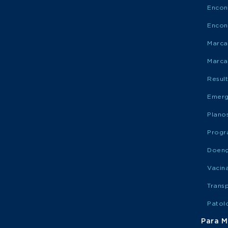
Encon
Encon
Marca
Marca
Resul
Emerg
Plano
Progr
Doen
Vacin
Trans
Patol
Para M