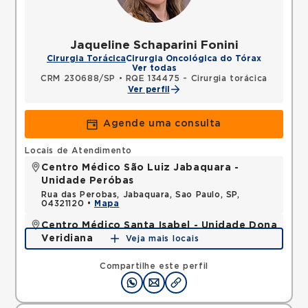
Jaqueline Schaparini Fonini
Cirurgia Torácica
Cirurgia Oncológica do Tórax
Ver todas
CRM 230688/SP
•
RQE 134475 - Cirurgia torácica
Ver perfil
Agende uma consulta
Locais de Atendimento
Centro Médico São Luiz Jabaquara -
Unidade Peróbas
Rua das Perobas, Jabaquara, Sao Paulo, SP,
04321120 •
Mapa
Centro Médico Santa Isabel - Unidade Dona
Veridiana
Veja mais locais
Rua Dona Veridiana, Vila Buarque, Sao Paulo, SP,
01238010 •
Mapa
Compartilhe este perfil