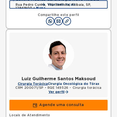
Veja mais locais
Rua Pedro Cunha, Vila Santista, Atibaia, SP,
12941900 •
Mapa
Compartilhe este perfil
Luiz Guilherme Santos Maksoud
Cirurgia Torácica
Cirurgia Oncológica do Tórax
CRM 200071/SP
•
RQE 149526 - Cirurgia torácica
Ver perfil
Agende uma consulta
Locais de Atendimento