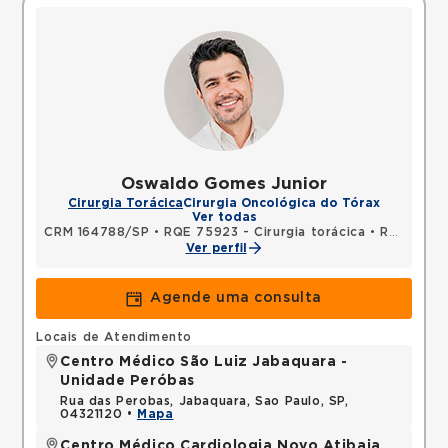
Oswaldo Gomes Junior
Cirurgia Torácica
Cirurgia Oncológica do Tórax
Ver todas
CRM 164788/SP
•
RQE 75923 - Cirurgia torácica
•
RQE 76358 - Cirurgia geral
Ver perfil
Agende uma consulta
Locais de Atendimento
Centro Médico São Luiz Jabaquara -
Unidade Peróbas
Rua das Perobas, Jabaquara, Sao Paulo, SP,
04321120 •
Mapa
Centro Médico Cardiologia Novo Atibaia