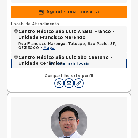
Agende uma consulta
Locais de Atendimento
Centro Médico São Luiz Anália Franco -
Unidade Francisco Marengo
Rua Francisco Marengo, Tatuape, Sao Paulo, SP,
03313000 •
Mapa
Centro Médico São Luiz São Caetano -
Unidade Cerâmica
Veja mais locais
Alameda Caulim, Ceramica, Sao Caetano do Sul,
SP, 09531195 •
Mapa
Compartilhe este perfil