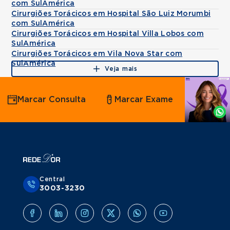
com SulAmérica
Cirurgiões Torácicos em Hospital São Luiz Morumbi
com SulAmérica
Cirurgiões Torácicos em Hospital Villa Lobos com
SulAmérica
Cirurgiões Torácicos em Vila Nova Star com
SulAmérica
Veja mais
Agende
Marcar Consulta
Marcar Exame
por
Whatsapp
Central
3003-3230