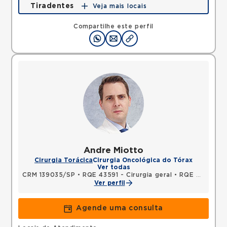
Tiradentes
Veja mais locais
Avenida Tiradentes, Jardim Guarulhos, Guarulhos,
SP, 07090000 •
Mapa
Compartilhe este perfil
Andre Miotto
Cirurgia Torácica
Cirurgia Oncológica do Tórax
Ver todas
CRM 139035/SP
•
RQE 43591 - Cirurgia geral
•
RQE 58276 - Cirurgia torácica
Ver perfil
Agende uma consulta