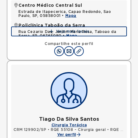
Centro Médico Central Sul
Estrada de Itapecerica, Capao Redondo, Sao
Paulo, SP, 05858001 •
Mapa
Policlínica Taboão da Serra
Veja mais locais
Rua Cezario Dau, Jardim Maria Rosa, Taboao da
Serra, SP, 06763080 •
Mapa
Compartilhe este perfil
Tiago Da Silva Santos
Cirurgia Torácica
CRM 129902/SP
•
RQE 55108 - Cirurgia geral
•
RQE 55109 - Cirurgia torácica
Ver perfil