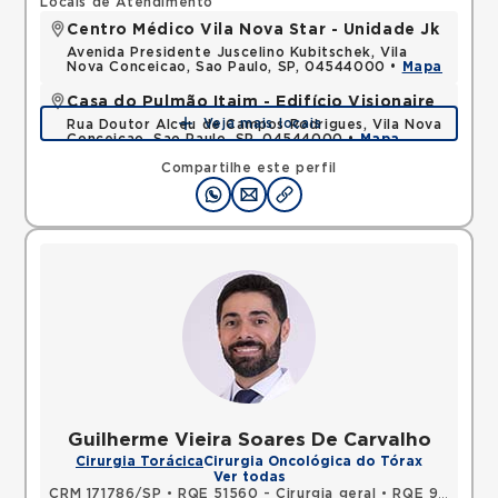
Locais de Atendimento
Centro Médico Vila Nova Star - Unidade Jk
Avenida Presidente Juscelino Kubitschek, Vila
Nova Conceicao, Sao Paulo, SP, 04544000 •
Mapa
Casa do Pulmão Itaim - Edifício Visionaire
Veja mais locais
Rua Doutor Alceu de Campos Rodrigues, Vila Nova
Conceicao, Sao Paulo, SP, 04544000 •
Mapa
Compartilhe este perfil
Guilherme Vieira Soares De Carvalho
Cirurgia Torácica
Cirurgia Oncológica do Tórax
Ver todas
CRM 171786/SP
•
RQE 51560 - Cirurgia geral
•
RQE 92597 - Cirurgia torácica