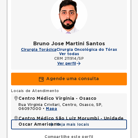
Bruno Jose Martini Santos
Cirurgia Torácica
Cirurgia Oncológica do Tórax
Ver todas
CRM 211914/SP
Ver perfil
Agende uma consulta
Locais de Atendimento
Centro Médico Virgínia - Osasco
Rua Virginia Crivilari, Centro, Osasco, SP,
06097000 •
Mapa
Centro Médico São Luiz Morumbi - Unidade
Oscar Americano
Veja mais locais
Rua Engenheiro Oscar Americano, Morumbi, Sao
Paulo, SP, 05673050 •
Mapa
Compartilhe este perfil