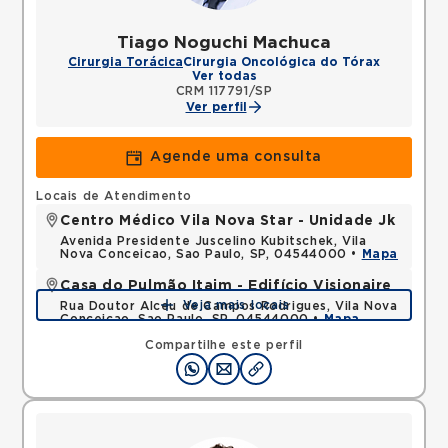
Tiago Noguchi Machuca
Cirurgia Torácica
Cirurgia Oncológica do Tórax
Ver todas
CRM 117791/SP
Ver perfil
Agende uma consulta
Locais de Atendimento
Centro Médico Vila Nova Star - Unidade Jk
Avenida Presidente Juscelino Kubitschek, Vila
Nova Conceicao, Sao Paulo, SP, 04544000 •
Mapa
Casa do Pulmão Itaim - Edifício Visionaire
Veja mais locais
Rua Doutor Alceu de Campos Rodrigues, Vila Nova
Conceicao, Sao Paulo, SP, 04544000 •
Mapa
Compartilhe este perfil