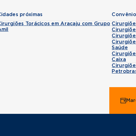
Cidades próximas
Convênio
Cirurgiões Torácicos em Aracaju com Grupo
Cirurgiõ
Amil
Cirurgiõ
Cirurgiõ
Cirurgiõ
Saúde
Cirurgiõ
Caixa
Cirurgiõ
Petrobra
Mar