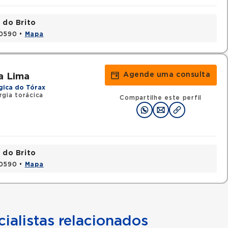
 do Brito
20590 •
Mapa
Agende uma consulta
a Lima
gica do Tórax
rgia torácica
Compartilhe este perfil
 do Brito
20590 •
Mapa
ialistas relacionados