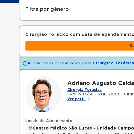
Filtre por gênero
Cirurgião Torácico com data de agendamento
B
4
resultados encontrados para
Cirurgião Torácic
Adriano Augusto Calda
Cirurgia Torácica
CRM 1503/SE
•
RQE 2020 - Cirur
Ver perfil
Locais de Atendimento
Centro Médico São Lucas - Unidade Campo