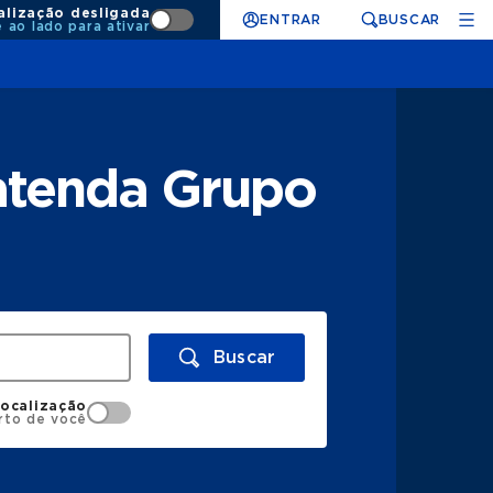
alização desligada
ENTRAR
BUSCAR
e ao lado para ativar
 atenda Grupo
Buscar
localização
rto de você