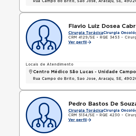
Rua Campo do Brito, Sao Jose, Aracaju, SE, 490
Flavio Luiz Dosea Cabr
Cirurgia Torácica
Cirurgia Oncoló
CRM 4129/SE
•
RQE 3453 - Cirurg
Ver perfil
Locais de Atendimento
Centro Médico São Lucas - Unidade Campo
Rua Campo do Brito, Sao Jose, Aracaju, SE, 490
Pedro Bastos De Souz
Cirurgia Torácica
Cirurgia Oncoló
CRM 5134/SE
•
RQE 4230 - Cirurg
Ver perfil