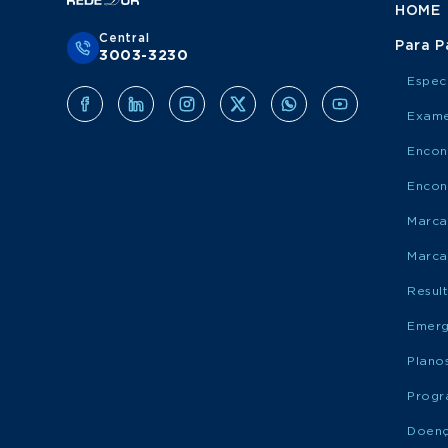
HOME
Central
Para P
3003-3230
Espec
Exame
Encon
Encon
Marca
Marca
Resul
Emerg
Plano
Progr
Doen