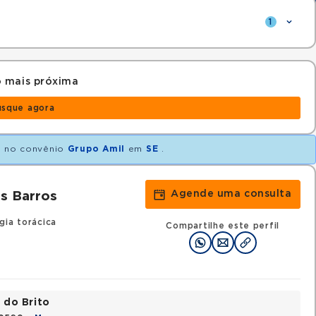
1
 mais próxima
usque agora
o
no convênio
Grupo Amil
em
SE
.
Agende uma consulta
s Barros
gia torácica
Compartilhe este perfil
 do Brito