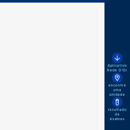
Aplicativo
Rede D'Or
encontre
uma
unidade
resultado
de
exames