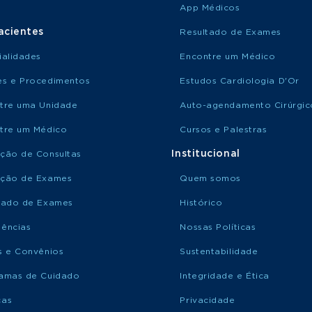
App Médicos
acientes
Resultado de Exames
ialidades
Encontre um Médico
s e Procedimentos
Estudos Cardiologia D'Or
tre uma Unidade
Auto-agendamento Cirúrgic
tre um Médico
Cursos e Palestras
Institucional
ção de Consultas
ção de Exames
Quem somos
tado de Exames
Histórico
ências
Nossas Políticas
s e Convênios
Sustentabilidade
amas de Cuidado
Integridade e Ética
ças
Privacidade