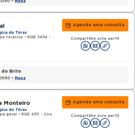
20590 •
Mapa
Agende uma consulta
al
gica do Tórax
ia torácica
•
RQE 3454 - Cirurgia geral
Compartilhe este perfil
 do Brito
20590 •
Mapa
Agende uma consulta
a Monteiro
gica do Tórax
ia geral
•
RQE 4311 - Cirurgia torácica
Compartilhe este perfil