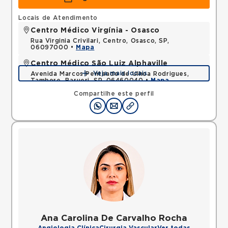
Locais de Atendimento
Centro Médico Virgínia - Osasco
Rua Virginia Crivilari, Centro, Osasco, SP,
06097000 •
Mapa
Centro Médico São Luiz Alphaville
Veja mais locais
Avenida Marcos Penteado de Ulhoa Rodrigues,
Tambore, Barueri, SP, 06460040 •
Mapa
Compartilhe este perfil
Ana Carolina De Carvalho Rocha