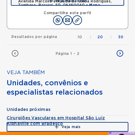
Veja mais locais
Avenida Marcos Penteado de Ulhoa Rodrigues,
Tambore, Barueri, SP, 06460040 •
Mapa
Compartilhe este perfil
Resultados por página
10
|
20
|
30
Página 1 - 2
VEJA TAMBÉM
Unidades, convênios e
especialistas relacionados
Unidades próximas
Cirurgiões Vasculares em Hospital São Luiz
Alphaville com Bradesco
Veja mais