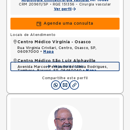
Angiologia Clínica
Cirurgia Vascular
Ver todas
CRM 209611/SP
•
RQE 151356 - Cirurgia vascular
Ver perfil
Agende uma consulta
Locais de Atendimento
Centro Médico Virgínia - Osasco
Rua Virginia Crivilari, Centro, Osasco, SP,
06097000 •
Mapa
Centro Médico São Luiz Alphaville
Veja mais locais
Avenida Marcos Penteado de Ulhoa Rodrigues,
Tambore, Barueri, SP, 06460040 •
Mapa
Compartilhe este perfil