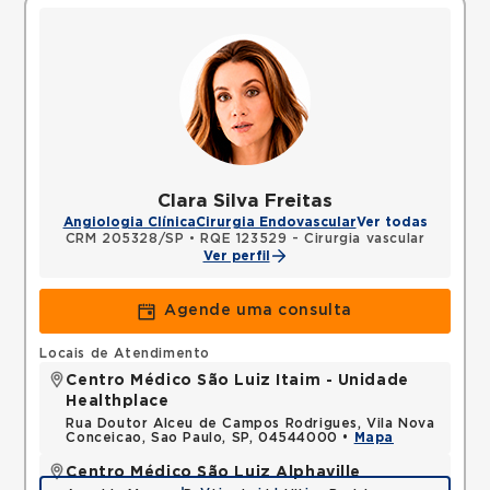
Clara Silva Freitas
Angiologia Clínica
Cirurgia Endovascular
Ver todas
CRM 205328/SP
•
RQE 123529 - Cirurgia vascular
Ver perfil
Agende uma consulta
Locais de Atendimento
Centro Médico São Luiz Itaim - Unidade
Healthplace
Rua Doutor Alceu de Campos Rodrigues, Vila Nova
Conceicao, Sao Paulo, SP, 04544000 •
Mapa
Centro Médico São Luiz Alphaville