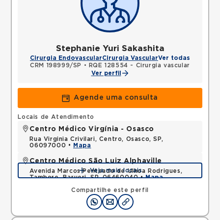
Stephanie Yuri Sakashita
Cirurgia Endovascular
Cirurgia Vascular
Ver todas
CRM 198999/SP
•
RQE 128554 - Cirurgia vascular
Ver perfil
Agende uma consulta
Locais de Atendimento
Centro Médico Virgínia - Osasco
Rua Virginia Crivilari, Centro, Osasco, SP,
06097000 •
Mapa
Centro Médico São Luiz Alphaville
Veja mais locais
Avenida Marcos Penteado de Ulhoa Rodrigues,
Tambore, Barueri, SP, 06460040 •
Mapa
Compartilhe este perfil