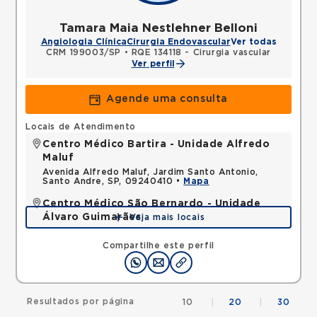
Tamara Maia Nestlehner Belloni
Angiologia Clínica
Cirurgia Endovascular
Ver todas
CRM 199003/SP
•
RQE 134118 - Cirurgia vascular
Ver perfil
Agende uma consulta
Locais de Atendimento
Centro Médico Bartira - Unidade Alfredo
Maluf
Avenida Alfredo Maluf, Jardim Santo Antonio,
Santo Andre, SP, 09240410 •
Mapa
Centro Médico São Bernardo - Unidade
Álvaro Guimarães
Veja mais locais
Avenida Alvaro Guimaraes, Assuncao, Sao Bernardo
do Campo, SP, 09810010 •
Mapa
Compartilhe este perfil
Resultados por página
10
|
20
|
30