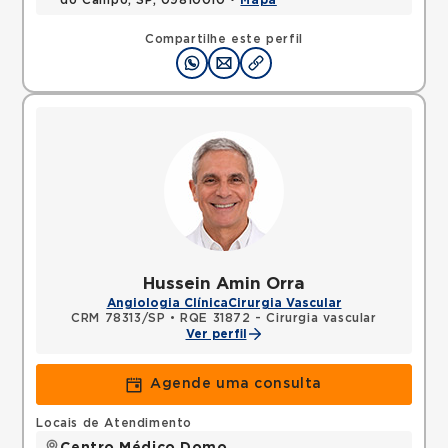
do Campo, SP, 09810010 •
Mapa
Compartilhe este perfil
Hussein Amin Orra
Angiologia Clínica
Cirurgia Vascular
CRM 78313/SP
•
RQE 31872 - Cirurgia vascular
Ver perfil
Agende uma consulta
Locais de Atendimento