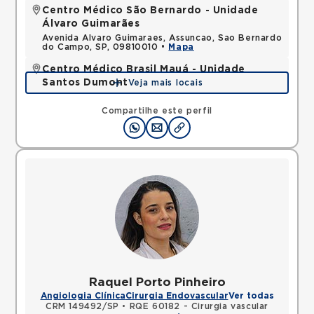
Centro Médico São Bernardo - Unidade
Álvaro Guimarães
Avenida Alvaro Guimaraes, Assuncao, Sao Bernardo
do Campo, SP, 09810010 •
Mapa
Centro Médico Brasil Mauá - Unidade
Santos Dumont
Veja mais locais
Rua Santos Dumont, Vila Bocaina, Maua, SP,
09310130 •
Mapa
Compartilhe este perfil
Raquel Porto Pinheiro
Angiologia Clínica
Cirurgia Endovascular
Ver todas
CRM 149492/SP
•
RQE 60182 - Cirurgia vascular