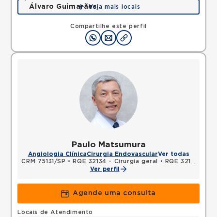
Álvaro Guimarães
Veja mais locais
Avenida Alvaro Guimaraes, Assuncao, Sao Bernardo
do Campo, SP, 09810010 •
Mapa
Compartilhe este perfil
Paulo Matsumura
Angiologia Clínica
Cirurgia Endovascular
Ver todas
CRM 75131/SP
•
RQE 32134 - Cirurgia geral
•
RQE 32135 - Cirurgia vascular
Ver perfil
Agende uma consulta
Locais de Atendimento