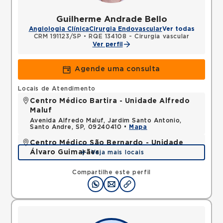
Guilherme Andrade Bello
Angiologia Clínica
Cirurgia Endovascular
Ver todas
CRM 191123/SP
•
RQE 134108 - Cirurgia vascular
Ver perfil
Agende uma consulta
Locais de Atendimento
Centro Médico Bartira - Unidade Alfredo
Maluf
Avenida Alfredo Maluf, Jardim Santo Antonio,
Santo Andre, SP, 09240410 •
Mapa
Centro Médico São Bernardo - Unidade
Álvaro Guimarães
Veja mais locais
Avenida Alvaro Guimaraes, Assuncao, Sao Bernardo
do Campo, SP, 09810010 •
Mapa
Compartilhe este perfil