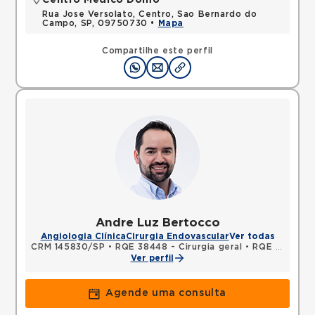
Centro Médico Domo
Rua Jose Versolato, Centro, Sao Bernardo do
Campo, SP, 09750730 •
Mapa
Compartilhe este perfil
Andre Luz Bertocco
Angiologia Clínica
Cirurgia Endovascular
Ver todas
CRM 145830/SP
•
RQE 38448 - Cirurgia geral
•
RQE 64670 - Cirurgia vascular
Ver perfil
Agende uma consulta