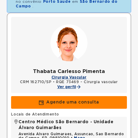
no convênio
Porto Saude
em
São Bernardo do
Campo
.
Thabata Carlesso Pimenta
Cirurgia Vascular
CRM 162710/SP
•
RQE 73469 - Cirurgia vascular
Ver perfil
Agende uma consulta
Locais de Atendimento
Centro Médico São Bernardo - Unidade
Álvaro Guimarães
Avenida Alvaro Guimaraes, Assuncao, Sao Bernardo