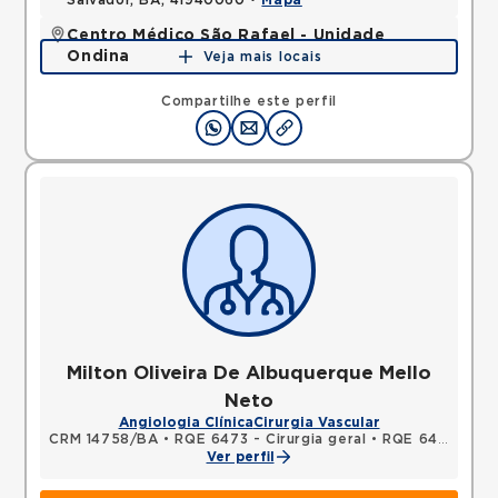
Salvador, BA, 41940060 •
Mapa
Centro Médico São Rafael - Unidade
Ondina
Veja mais locais
Avenida Milton Santos, Ondina, Salvador, BA,
40170110 •
Mapa
Compartilhe este perfil
Milton Oliveira De Albuquerque Mello
Neto
Angiologia Clínica
Cirurgia Vascular
CRM 14758/BA
•
RQE 6473 - Cirurgia geral
•
RQE 6476 - Cirurgia vascular
Ver perfil