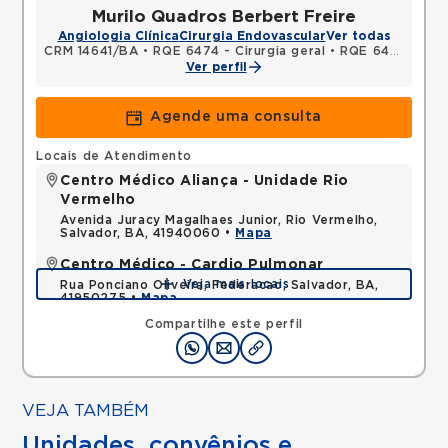
Murilo Quadros Berbert Freire
Angiologia Clínica
Cirurgia Endovascular
Ver todas
CRM 14641/BA
•
RQE 6474 - Cirurgia geral
•
RQE 6477 - Cirurgia vascular
Ver perfil
Agende uma consulta
Locais de Atendimento
Centro Médico Aliança - Unidade Rio
Vermelho
Avenida Juracy Magalhaes Junior, Rio Vermelho,
Salvador, BA, 41940060 •
Mapa
Centro Médico - Cardio Pulmonar
Veja mais locais
Rua Ponciano Oliveira, Federacao, Salvador, BA,
41950275 •
Mapa
Compartilhe este perfil
VEJA TAMBÉM
Unidades, convênios e