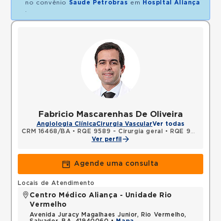
no convênio
Saude Petrobras
em
Hospital Aliança
.
Fabricio Mascarenhas De Oliveira
Angiologia Clínica
Cirurgia Vascular
Ver todas
CRM 16468/BA
•
RQE 9589 - Cirurgia geral
•
RQE 9590 - Cirurgia vascular
Ver perfil
Agende uma consulta
Locais de Atendimento
Centro Médico Aliança - Unidade Rio
Vermelho
Avenida Juracy Magalhaes Junior, Rio Vermelho,