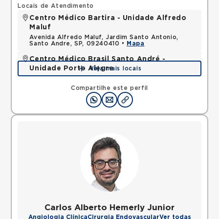
Locais de Atendimento
Centro Médico Bartira - Unidade Alfredo
Maluf
Avenida Alfredo Maluf, Jardim Santo Antonio,
Santo Andre, SP, 09240410 •
Mapa
Centro Médico Brasil Santo André -
Unidade Porto Alegre
Veja mais locais
Rua Porto Alegre, Vila Santa Teresa, Santo Andre,
SP, 09030610 •
Mapa
Compartilhe este perfil
Carlos Alberto Hemerly Junior
Angiologia Clínica
Cirurgia Endovascular
Ver todas