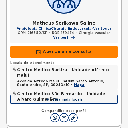
Matheus Serikawa Salino
Angiologia Clínica
Cirurgia Endovascular
Ver todas
CRM 216552/SP
•
RQE 139434 - Cirurgia vascular
Ver perfil
Agende uma consulta
Locais de Atendimento
Centro Médico Bartira - Unidade Alfredo
Maluf
Avenida Alfredo Maluf, Jardim Santo Antonio,
Santo Andre, SP, 09240410 •
Mapa
Centro Médico São Bernardo - Unidade
Álvaro Guimarães
Veja mais locais
Avenida Alvaro Guimaraes, Assuncao, Sao Bernardo
do Campo, SP, 09810010 •
Mapa
Compartilhe este perfil