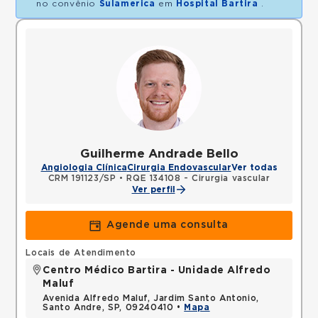
no convênio
Sulamerica
em
Hospital Bartira
.
Guilherme Andrade Bello
Angiologia Clínica
Cirurgia Endovascular
Ver todas
CRM 191123/SP
•
RQE 134108 - Cirurgia vascular
Ver perfil
Agende uma consulta
Locais de Atendimento
Centro Médico Bartira - Unidade Alfredo
Maluf
Avenida Alfredo Maluf, Jardim Santo Antonio,
Santo Andre, SP, 09240410 •
Mapa