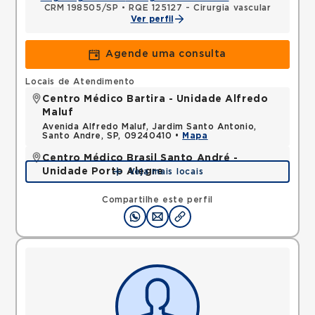
CRM 198505/SP
•
RQE 125127 - Cirurgia vascular
Ver perfil
Agende uma consulta
Locais de Atendimento
Centro Médico Bartira - Unidade Alfredo
Maluf
Avenida Alfredo Maluf, Jardim Santo Antonio,
Santo Andre, SP, 09240410 •
Mapa
Centro Médico Brasil Santo André -
Unidade Porto Alegre
Veja mais locais
Rua Porto Alegre, Vila Santa Teresa, Santo Andre,
SP, 09030610 •
Mapa
Compartilhe este perfil