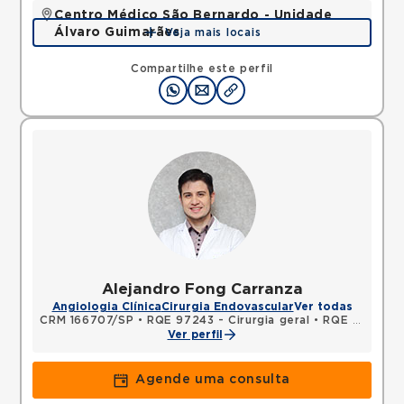
Centro Médico São Bernardo - Unidade
Álvaro Guimarães
Veja mais locais
Avenida Alvaro Guimaraes, Assuncao, Sao Bernardo
do Campo, SP, 09810010 •
Mapa
Compartilhe este perfil
Alejandro Fong Carranza
Angiologia Clínica
Cirurgia Endovascular
Ver todas
CRM 166707/SP
•
RQE 97243 - Cirurgia geral
•
RQE 97244 - Cirurgia vascular
Ver perfil
Agende uma consulta