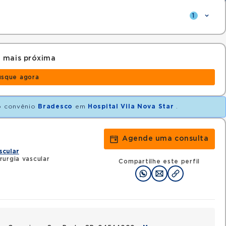
1
 mais próxima
usque agora
 convênio
Bradesco
em
Hospital Vila Nova Star
.
Agende uma consulta
scular
urgia vascular
Compartilhe este perfil