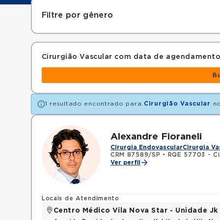
Filtre por gênero
Cirurgião Vascular com data de agendamento
B
1 resultado encontrado para
Cirurgião Vascular
no
Alexandre Fioraneli
Cirurgia Endovascular
Cirurgia Va
CRM 87589/SP
•
RQE 57703 - Cir
Ver perfil
Locais de Atendimento
Centro Médico Vila Nova Star - Unidade Jk