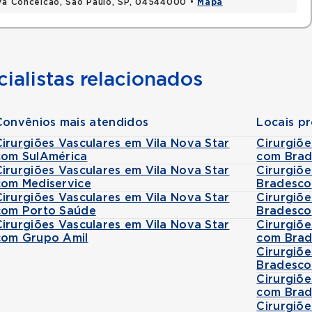
ova Conceicao, Sao Paulo, SP, 04544000 •
Mapa
ialistas relacionados
Convênios mais atendidos
Locais p
Cirurgiões Vasculares em Vila Nova Star
Cirurgiõ
com SulAmérica
com Brad
Cirurgiões Vasculares em Vila Nova Star
Cirurgiõe
com Mediservice
Bradesco
Cirurgiões Vasculares em Vila Nova Star
Cirurgiõ
com Porto Saúde
Bradesco
Cirurgiões Vasculares em Vila Nova Star
Cirurgiõ
com Grupo Amil
com Brad
Cirurgiõ
Bradesco
Cirurgiõ
com Brad
Cirurgiõ