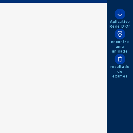
Aplicativo
Rede D'Or
encontre
uma
unidade
resultado
de
exames