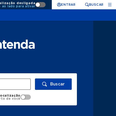
alização desligada
ENTRAR
BUSCAR
e ao lado para ativar
atenda
Buscar
localização
rto de você