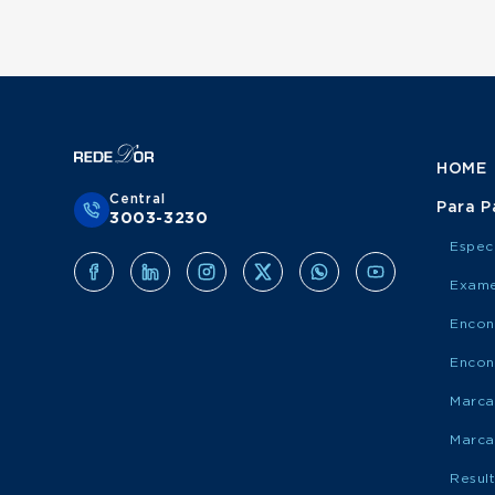
HOME
Central
Para P
3003-3230
Espec
Exame
Encon
Encon
Marca
Marca
Resul