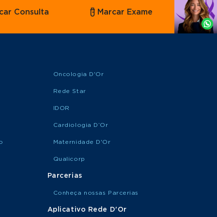
Agende
car Consulta
Marcar Exame
por
Whatsapp
Oncologia D'Or
Rede Star
IDOR
Cardiologia D’Or
o
Maternidade D'Or
Qualicorp
Parcerias
Conheça nossas Parcerias
Aplicativo Rede D'Or