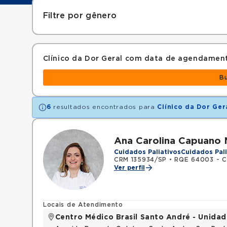
Filtre por gênero
Clínico da Dor Geral com data de agendamen
B
6
resultados encontrados para
Clínico da Dor Ger
Ana Carolina Capuano
Cuidados Paliativos
Cuidados Pali
CRM 135934/SP
•
RQE 64003 - Cl
Ver perfil
Locais de Atendimento
Centro Médico Brasil Santo André - Unidad