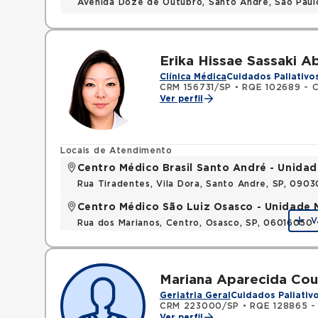
Avenida Doze de Outubro, Santo Andre, Sao Pau
Erika Hissae Sassaki A
Clínica Médica
Cuidados Paliativo
CRM 156731/SP
•
RQE 102689 - C
Ver perfil
Locais de Atendimento
Centro Médico Brasil Santo André - Unidad
Rua Tiradentes, Vila Dora, Santo Andre, SP, 090
Centro Médico São Luiz Osasco - Unidade 
V
Rua dos Marianos, Centro, Osasco, SP, 06016050
Mariana Aparecida Co
Geriatria Geral
Cuidados Paliativ
CRM 223000/SP
•
RQE 128865 - 
Ver perfil