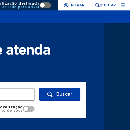
alização desligada
ENTRAR
BUSCAR
e ao lado para ativar
e atenda
Buscar
localização
rto de você