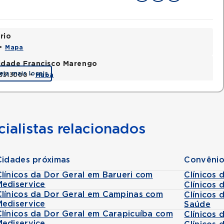
rio
 •
Mapa
nidade Francisco Marengo
eja mais locais
03313000 •
Mapa
ialistas relacionados
Cidades próximas
Convênio
Clínicos da Dor Geral em Barueri com
Clínicos
Mediservice
Clínicos
Clínicos da Dor Geral em Campinas com
Clínicos
Mediservice
Saúde
Clínicos da Dor Geral em Carapicuíba com
Clínicos
Mediservice