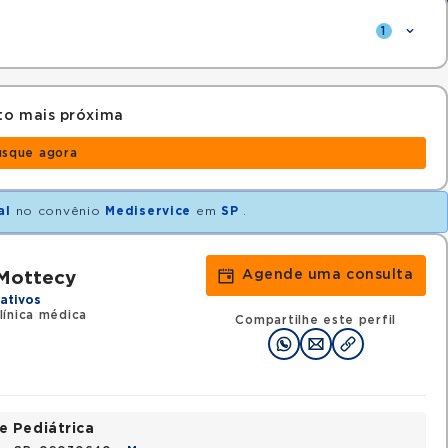
1
to mais próxima
usque agora
al
no convênio
Mediservice
em
SP
.
Agende uma consulta
 Mottecy
ativos
ínica médica
Compartilhe este perfil
e Pediátrica