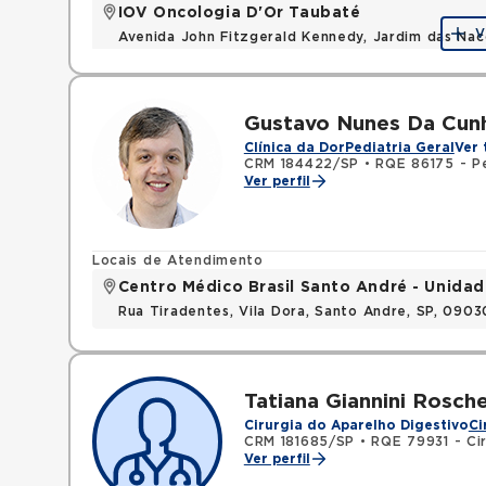
IOV Oncologia D'Or Taubaté
V
Avenida John Fitzgerald Kennedy, Jardim das Na
Gustavo Nunes Da Cun
Clínica da Dor
Pediatria Geral
Ver 
CRM 184422/SP
•
RQE 86175 - Pe
Ver perfil
Locais de Atendimento
Centro Médico Brasil Santo André - Unidad
Rua Tiradentes, Vila Dora, Santo Andre, SP, 090
Tatiana Giannini Rosche
Cirurgia do Aparelho Digestivo
Ci
CRM 181685/SP
•
RQE 79931 - Cir
Ver perfil