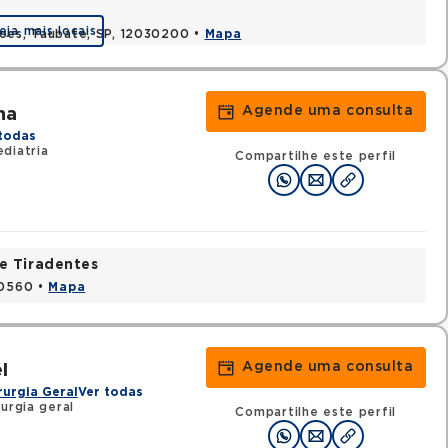
eja mais locais
coes, Taubate, SP, 12030200 •
Mapa
Agende uma consulta
ha
todas
diatria
Compartilhe este perfil
e Tiradentes
30560 •
Mapa
Agende uma consulta
l
rurgia Geral
Ver todas
urgia geral
Compartilhe este perfil