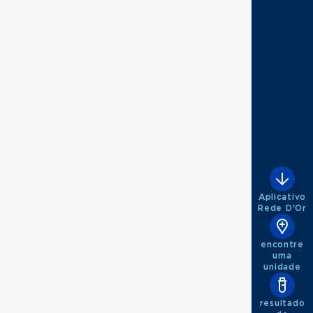
Aplicativo
Rede D'Or
encontre
uma
unidade
resultado