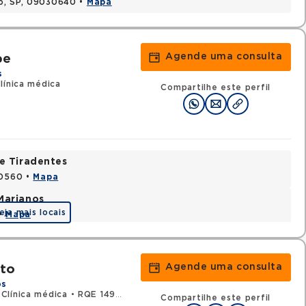
lo, SP, 09030640 •
Mapa
Agende uma consulta
be
s
línica médica
Compartilhe este perfil
e Tiradentes
30560 •
Mapa
Marianos
eja mais locais
 •
Mapa
Agende uma consulta
uto
os
Clínica médica
•
RQE 149674 - Geriatria
Compartilhe este perfil