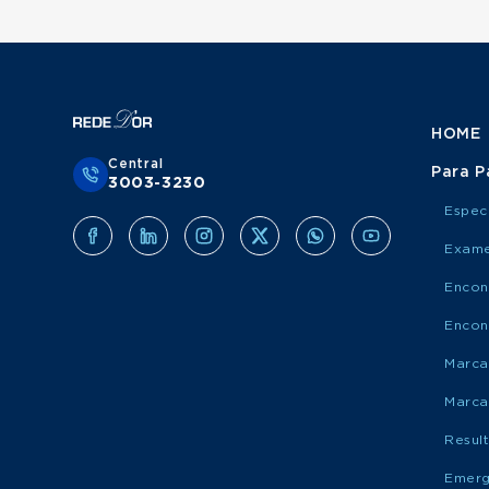
HOME
Central
Para P
3003-3230
Espec
Exame
Encon
Encon
Marca
Marca
Resul
Emerg