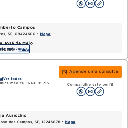
Humberto Campos
ires, SP, 09424600 •
Mapa
e José de Melo
eja mais locais
9030580 •
Mapa
Agende uma consulta
al
Ver todas
ínica médica
•
RQE 99715 - Oncologia clínica
Compartilhe este perfil
ia Auricchio
o Jose dos Campos, SP, 12246876 •
Mapa