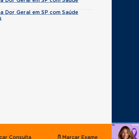
 da Dor Geral em SP com Saúde
 da Dor Geral em SP com Saúde
s
Agende
car Consulta
Marcar Exame
por