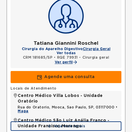
Tatiana Giannini Roschel
Cirurgia do Aparelho Digestivo
Cirurgia Geral
Ver todas
CRM 181685/SP
•
RQE 79931 - Cirurgia geral
Ver perfil
Agende uma consulta
Locais de Atendimento
Centro Médico Villa Lobos - Unidade
Oratório
Rua do Oratorio, Mooca, Sao Paulo, SP, 03117000 •
Mapa
Centro Médico São Luiz Anália Franco -
Unidade Francisco Marengo
Veja mais locais