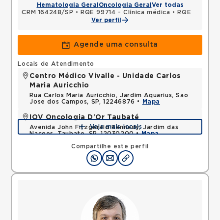
Hematologia Geral
Oncologia Geral
Ver todas
CRM 164248/SP
•
RQE 99714 - Clínica médica
•
RQE 99715 - Oncologia clínica
Ver perfil
Agende uma consulta
Locais de Atendimento
Centro Médico Vivalle - Unidade Carlos
Maria Auricchio
Rua Carlos Maria Auricchio, Jardim Aquarius, Sao
Jose dos Campos, SP, 12246876 •
Mapa
IOV Oncologia D'Or Taubaté
Veja mais locais
Avenida John Fitzgerald Kennedy, Jardim das
Nacoes, Taubate, SP, 12030200 •
Mapa
Compartilhe este perfil