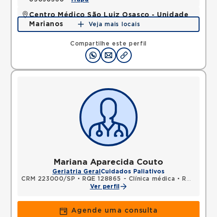
Centro Médico São Luiz Osasco - Unidade
Marianos
Veja mais locais
Rua dos Marianos, Centro, Osasco, SP, 06016050 •
Mapa
Compartilhe este perfil
Mariana Aparecida Couto
Geriatria Geral
Cuidados Paliativos
CRM 223000/SP
•
RQE 128865 - Clínica médica
•
RQE 149674 - Geriatria
Ver perfil
Agende uma consulta