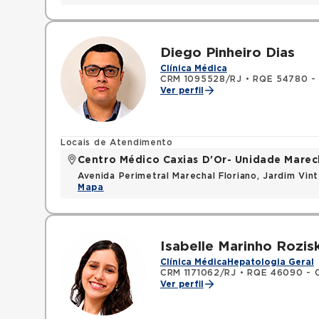
Diego Pinheiro Dias
Clínica Médica
CRM 1095528/RJ
•
RQE 54780 - Med
Ver perfil
Locais de Atendimento
Centro Médico Caxias D'Or- Unidade Marech
Avenida Perimetral Marechal Floriano, Jardim Vi
Mapa
Isabelle Marinho Rozis
Clínica Médica
Hepatologia Geral
CRM 1171062/RJ
•
RQE 46090 - C
Ver perfil