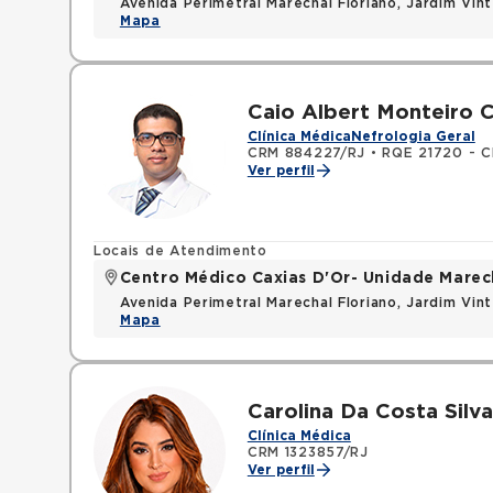
Avenida Perimetral Marechal Floriano, Jardim Vi
Mapa
Caio Albert Monteiro 
Clínica Médica
Nefrologia Geral
CRM 884227/RJ
•
RQE 21720 - Cl
Ver perfil
Locais de Atendimento
Centro Médico Caxias D'Or- Unidade Marech
Avenida Perimetral Marechal Floriano, Jardim Vi
Mapa
Carolina Da Costa Silv
Clínica Médica
CRM 1323857/RJ
Ver perfil