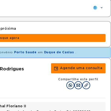
1
 próxima
usque agora
onvênio
Porto Saude
em
Duque de Caxias
.
Agende uma consulta
Rodrigues
Compartilhe este perfil
al Floriano II