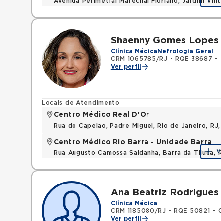
Avenida Perimetral Marechal Floriano, Jardim Vi
Mapa
Shaenny Gomes Lopes
Clínica Médica
Nefrologia Geral
CRM 1065785/RJ
•
RQE 38687 - 
Ver perfil
Locais de Atendimento
Centro Médico Real D'Or
Rua do Capelao, Padre Miguel, Rio de Janeiro, RJ
Centro Médico Rio Barra - Unidade Barra
V
Rua Augusto Camossa Saldanha, Barra da Tijuca, 
Ana Beatriz Rodrigues
Clínica Médica
CRM 1185080/RJ
•
RQE 50821 - C
Ver perfil