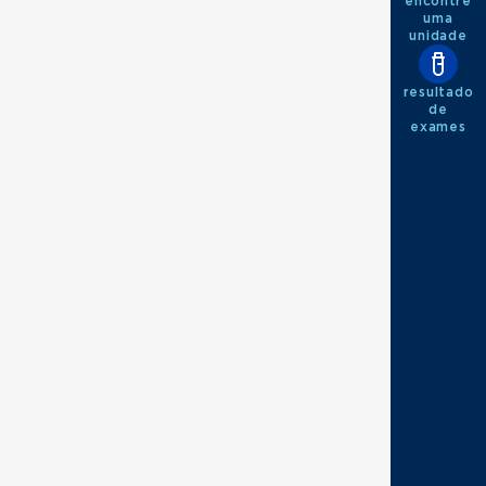
encontre
uma
unidade
resultado
de
exames