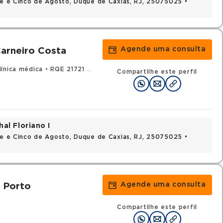
nte e Cinco de Agosto, Duque de Caxias, RJ, 25075025 •
Agende uma consulta
Carneiro Costa
ínica médica
•
RQE 21721 - Nefrologia
Compartilhe este perfil
al Floriano I
nte e Cinco de Agosto, Duque de Caxias, RJ, 25075025 •
Agende uma consulta
a Porto
Compartilhe este perfil