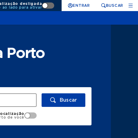
alização desligada
ENTRAR
BUSCAR
e ao lado para ativar
a Porto
Buscar
localização
rto de você