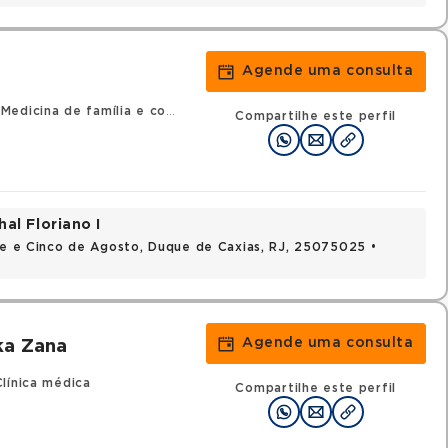
Agende uma consulta
icina de família e comunidade
Compartilhe este perfil
al Floriano I
nte e Cinco de Agosto, Duque de Caxias, RJ, 25075025 •
Agende uma consulta
ka Zana
línica médica
Compartilhe este perfil