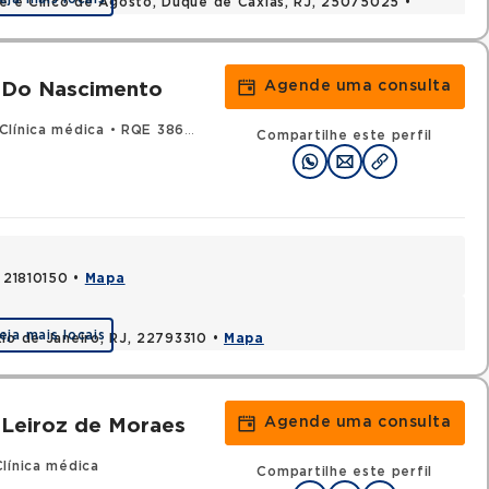
nte e Cinco de Agosto, Duque de Caxias, RJ, 25075025 •
Agende uma consulta
 Do Nascimento
Clínica médica
•
RQE 38688 - Nefrologia
Compartilhe este perfil
, 21810150 •
Mapa
eja mais locais
Rio de Janeiro, RJ, 22793310 •
Mapa
Agende uma consulta
 Leiroz de Moraes
línica médica
Compartilhe este perfil