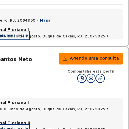
neiro, RJ, 20941150 •
Mapa
al Floriano I
eja mais locais
nte e Cinco de Agosto, Duque de Caxias, RJ, 25075025 •
Agende uma consulta
Santos Neto
Compartilhe este perfil
al Floriano I
nte e Cinco de Agosto, Duque de Caxias, RJ, 25075025 •
al Floriano II
eja mais locais