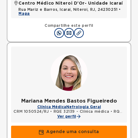
Centro Médico Niteroi D'Or- Unidade Icaraí
Rua Mariz e Barros, Icarai, Niteroi, RJ, 24230251 •
Mapa
Compartilhe este perfil
Mariana Mendes Bastos Figueiredo
Clínica Médica
Nefrologia Geral
CRM 1050524/RJ
•
RQE 32139 - Clínica médica
•
RQE 33433 - Nefrologia
Ver perfil
Agende uma consulta