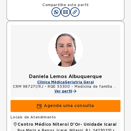
Compartilhe este perfil
Daniela Lemos Albuquerque
Clínica Médica
Geriatria Geral
CRM 987271/RJ
•
RQE 55300 - Medicina de família e comunidade
Ver perfil
Agende uma consulta
Locais de Atendimento
Centro Médico Niteroi D'Or- Unidade Icaraí
Rua Mariz e Barros, Icarai, Niteroi, RJ, 24230251 •