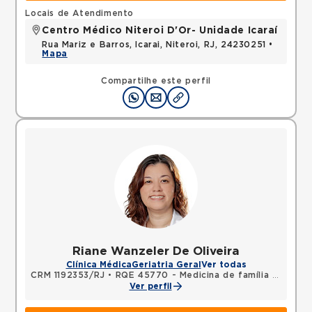
Locais de Atendimento
Centro Médico Niteroi D'Or- Unidade Icaraí
Rua Mariz e Barros, Icarai, Niteroi, RJ, 24230251 •
Mapa
Compartilhe este perfil
Riane Wanzeler De Oliveira
Clínica Médica
Geriatria Geral
Ver todas
CRM 1192353/RJ
•
RQE 45770 - Medicina de família e comunidade
Ver perfil