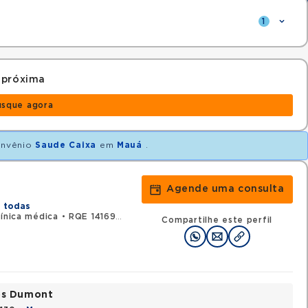
1
 próxima
usque agora
nvênio
Saude Caixa
em
Mauá
.
Agende uma consulta
o
r todas
línica médica
•
RQE 141699 - Oncologia clínica
Compartilhe este perfil
tos Dumont