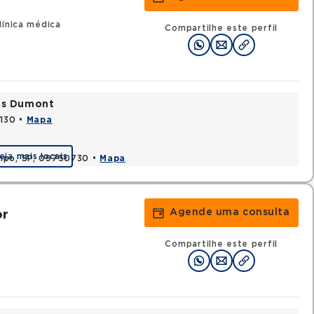
línica médica
Compartilhe este perfil
tos Dumont
0130 •
Mapa
eja mais locais
ampo, SP, 09750730 •
Mapa
Agende uma consulta
or
Compartilhe este perfil