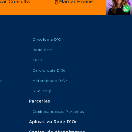
car Consulta
Marcar Exame
por
Whatsapp
Oncologia D'Or
Rede Star
IDOR
Cardiologia D’Or
o
Maternidade D'Or
Qualicorp
Parcerias
Conheça nossas Parcerias
Aplicativo Rede D'Or