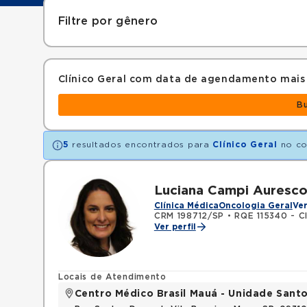
Filtre por gênero
Clínico Geral com data de agendamento mais
B
5
resultados encontrados para
Clínico Geral
no co
Luciana Campi Auresc
Clínica Médica
Oncologia Geral
Ve
CRM 198712/SP
•
RQE 115340 - C
Ver perfil
Locais de Atendimento
Centro Médico Brasil Mauá - Unidade San