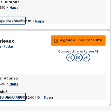
tos Dumont
0130 •
Mapa
eja mais locais
ampo, SP, 09750730 •
Mapa
Agende uma consulta
rleaux
er todas
Compartilhe este perfil
im Afonso
0320 •
Mapa
aluf
eja mais locais
nto Andre, SP, 09240410 •
Mapa