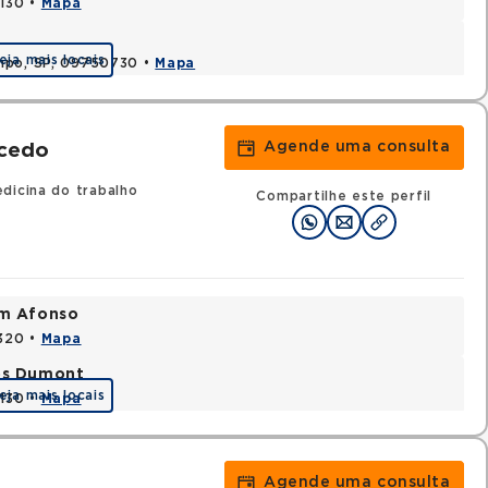
0130 •
Mapa
eja mais locais
ampo, SP, 09750730 •
Mapa
Agende uma consulta
acedo
dicina do trabalho
Compartilhe este perfil
im Afonso
0320 •
Mapa
tos Dumont
eja mais locais
0130 •
Mapa
Agende uma consulta