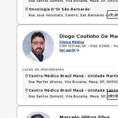
Rua Santos Dumont, Vila Bocaina, Maua, SP, 0931
Oncologia D'Or São Bernardo
V
Rua Jose Versolato, Centro, Sao Bernardo do C
Diogo Coutinho De M
Clínica Médica
CRM 150148/SP
•
RQE 65188 - Me
Ver perfil
Locais de Atendimento
Centro Médico Brasil Mauá - Unidade Mart
Rua Martim Afonso, Vila Bocaina, Maua, SP, 0931
Centro Médico Brasil Mauá - Unidade San
V
Rua Santos Dumont, Vila Bocaina, Maua, SP, 0931
Marcelo Hilton Silva