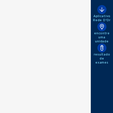
Aplicativo
Rede D'Or
encontre
uma
unidade
resultado
de
exames