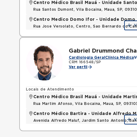
Centro Médico Brasil Mauá - Unidade San
Rua Santos Dumont, Vila Bocaina, Maua, SP, 0931
Centro Medico Domo Ifor - Unidade Domo
V
Rua Jose Versolato, Centro, Sao Bernardo do C
Gabriel Drummond Cha
Cardiologia Geral
Clínica Médica
V
CRM 166548/SP
Ver perfil
Locais de Atendimento
Centro Médico Brasil Mauá - Unidade Mart
Rua Martim Afonso, Vila Bocaina, Maua, SP, 0931
Centro Médico Bartira - Unidade Alfredo M
V
Avenida Alfredo Maluf, Jardim Santo Antonio, Sa