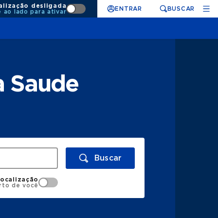
alização desligada
ENTRAR
BUSCAR
e ao lado para ativar
a Saude
Buscar
localização
rto de você