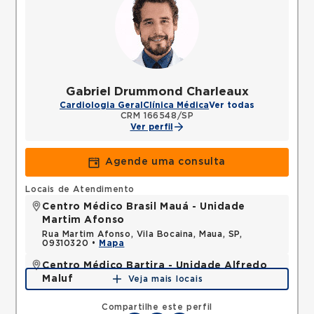
Gabriel Drummond Charleaux
Cardiologia Geral
Clínica Médica
Ver todas
CRM 166548/SP
Ver perfil
Agende uma consulta
Locais de Atendimento
Centro Médico Brasil Mauá - Unidade
Martim Afonso
Rua Martim Afonso, Vila Bocaina, Maua, SP,
09310320 •
Mapa
Centro Médico Bartira - Unidade Alfredo
Maluf
Veja mais locais
Avenida Alfredo Maluf, Jardim Santo Antonio,
Santo Andre, SP, 09240410 •
Mapa
Compartilhe este perfil