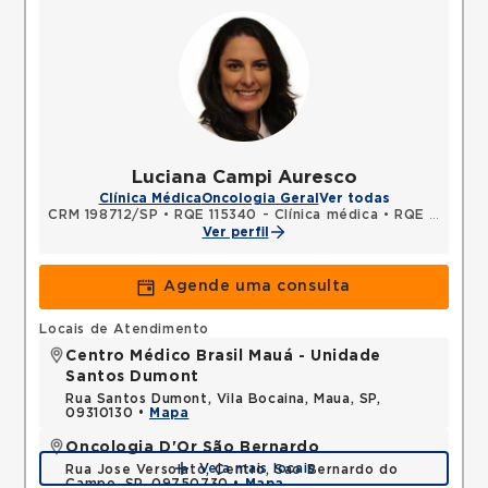
Luciana Campi Auresco
Clínica Médica
Oncologia Geral
Ver todas
CRM 198712/SP
•
RQE 115340 - Clínica médica
•
RQE 141699 - Oncologia clínica
Ver perfil
Agende uma consulta
Locais de Atendimento
Centro Médico Brasil Mauá - Unidade
Santos Dumont
Rua Santos Dumont, Vila Bocaina, Maua, SP,
09310130 •
Mapa
Oncologia D'Or São Bernardo
Veja mais locais
Rua Jose Versolato, Centro, Sao Bernardo do
Campo, SP, 09750730 •
Mapa