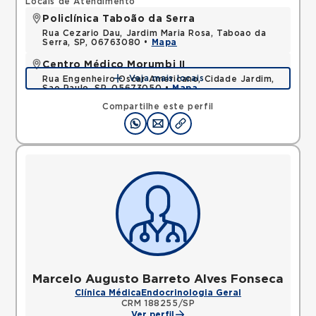
Locais de Atendimento
Policlínica Taboão da Serra
Rua Cezario Dau, Jardim Maria Rosa, Taboao da
Serra, SP, 06763080 •
Mapa
Centro Médico Morumbi II
Veja mais locais
Rua Engenheiro Oscar Americano, Cidade Jardim,
Sao Paulo, SP, 05673050 •
Mapa
Compartilhe este perfil
Marcelo Augusto Barreto Alves Fonseca
Clínica Médica
Endocrinologia Geral
CRM 188255/SP
Ver perfil