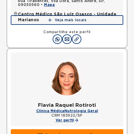
Rua Tiradentes, Vila Dora, Santo Andre, SP,
09030560 •
Mapa
Centro Médico São Luiz Osasco - Unidade
Marianos
Veja mais locais
Rua dos Marianos, Centro, Osasco, SP, 06016050 •
Mapa
Compartilhe este perfil
Flavia Raquel Rotiroti
Clínica Médica
Nutrologia Geral
CRM 183922/SP
Ver perfil