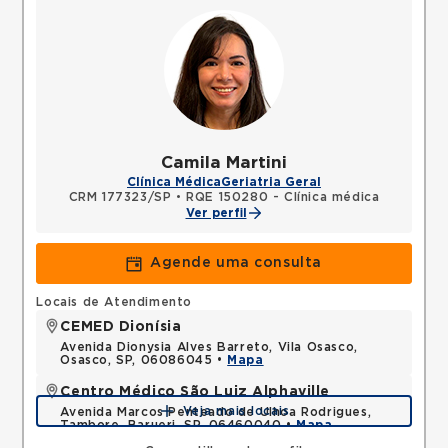
Camila Martini
Clínica Médica
Geriatria Geral
CRM 177323/SP
•
RQE 150280 - Clínica médica
Ver perfil
Agende uma consulta
Locais de Atendimento
CEMED Dionísia
Avenida Dionysia Alves Barreto, Vila Osasco,
Osasco, SP, 06086045 •
Mapa
Centro Médico São Luiz Alphaville
Veja mais locais
Avenida Marcos Penteado de Ulhoa Rodrigues,
Tambore, Barueri, SP, 06460040 •
Mapa