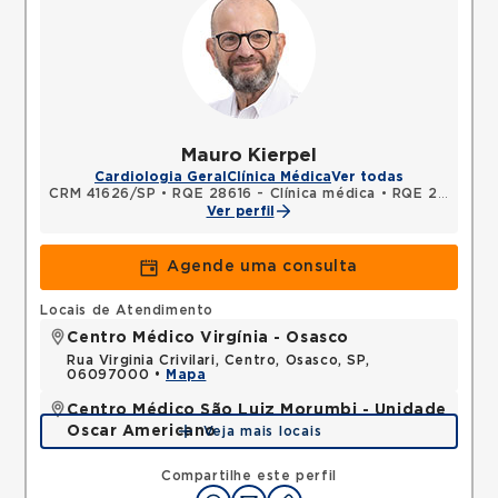
Mauro Kierpel
Cardiologia Geral
Clínica Médica
Ver todas
CRM 41626/SP
•
RQE 28616 - Clínica médica
•
RQE 28617 - Cardiologia
Ver perfil
Agende uma consulta
Locais de Atendimento
Centro Médico Virgínia - Osasco
Rua Virginia Crivilari, Centro, Osasco, SP,
06097000 •
Mapa
Centro Médico São Luiz Morumbi - Unidade
Oscar Americano
Veja mais locais
Rua Engenheiro Oscar Americano, Morumbi, Sao
Paulo, SP, 05673050 •
Mapa
Compartilhe este perfil