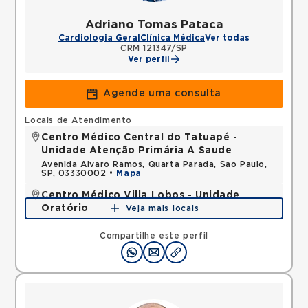
Adriano Tomas Pataca
Cardiologia Geral
Clínica Médica
Ver todas
CRM 121347/SP
Ver perfil
Agende uma consulta
Locais de Atendimento
Centro Médico Central do Tatuapé -
Unidade Atenção Primária A Saude
Avenida Alvaro Ramos, Quarta Parada, Sao Paulo,
SP, 03330002 •
Mapa
Centro Médico Villa Lobos - Unidade
Oratório
Veja mais locais
Rua do Oratorio, Mooca, Sao Paulo, SP, 03117000 •
Mapa
Compartilhe este perfil