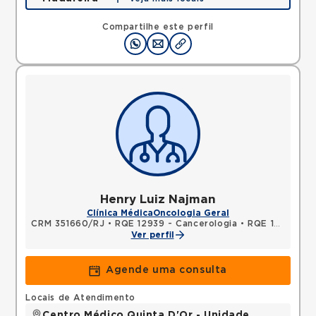
Rua Soares Caldeira, Madureira, Rio de Janeiro, RJ,
21351080 •
Mapa
Compartilhe este perfil
Henry Luiz Najman
Clínica Médica
Oncologia Geral
CRM 351660/RJ
•
RQE 12939 - Cancerologia
•
RQE 12940 - Medicina intensiva
Ver perfil
Agende uma consulta
Locais de Atendimento
Centro Médico Quinta D'Or - Unidade