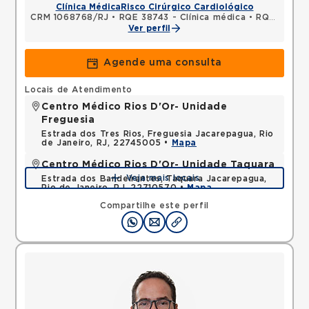
Clínica Médica
Risco Cirúrgico Cardiológico
CRM 1068768/RJ
•
RQE 38743 - Clínica médica
•
RQE 58777 - Medicina de família e comunidade
Ver perfil
Agende uma consulta
Locais de Atendimento
Centro Médico Rios D'Or- Unidade
Freguesia
Estrada dos Tres Rios, Freguesia Jacarepagua, Rio
de Janeiro, RJ, 22745005 •
Mapa
Centro Médico Rios D'Or- Unidade Taquara
Veja mais locais
Estrada dos Bandeirantes, Taquara Jacarepagua,
Rio de Janeiro, RJ, 22710570 •
Mapa
Compartilhe este perfil