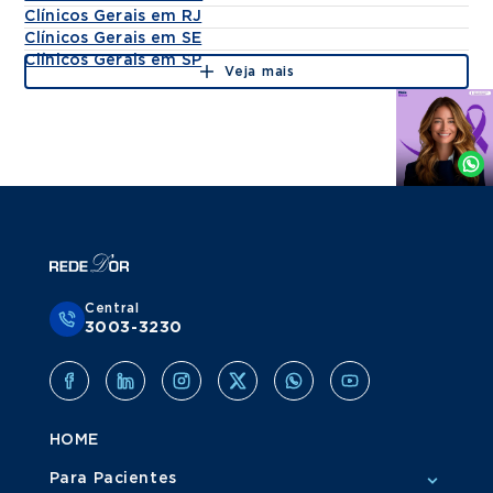
Clínicos Gerais em RJ
Clínicos Gerais em SE
Clínicos Gerais em SP
Veja mais
Agende
por
Whatsapp
Central
3003-3230
HOME
Para Pacientes