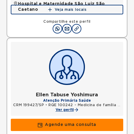
Hospital e Maternidade São Luiz São
Caetano
Veja mais locais
Rua Walter Figueira, S/n, Cerâmica, São Caetano
do Sul, SP, 09531-205 •
Mapa
Compartilhe este perfil
Ellen Tabuse Yoshimura
Atenção Primária Saúde
CRM 199427/SP
•
RQE 100242 - Medicina de família e comunidade
Ver perfil
Agende uma consulta