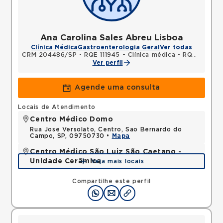
Ana Carolina Sales Abreu Lisboa
Clínica Médica
Gastroenterologia Geral
Ver todas
CRM 204486/SP
•
RQE 111945 - Clínica médica
•
RQE 135680 - Gastroenterologia
Ver perfil
Agende uma consulta
Locais de Atendimento
Centro Médico Domo
Rua Jose Versolato, Centro, Sao Bernardo do
Campo, SP, 09750730 •
Mapa
Centro Médico São Luiz São Caetano -
Unidade Cerâmica
Veja mais locais
Alameda Caulim, Ceramica, Sao Caetano do Sul,
SP, 09531195 •
Mapa
Compartilhe este perfil