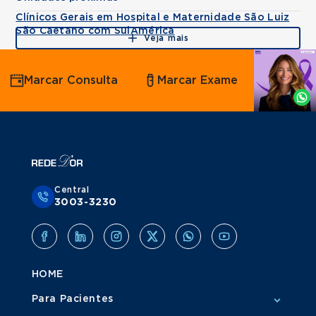
Clínicos Gerais em Hospital e Maternidade São Luiz
São Caetano com SulAmérica
Veja mais
Agende
Marcar Consulta
Marcar Exame
por
Whatsapp
Central
3003-3230
HOME
Para Pacientes