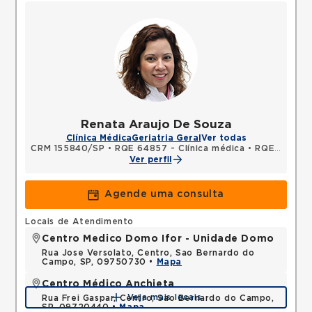
Renata Araujo De Souza
Clínica Médica
Geriatria Geral
Ver todas
CRM 155840/SP
•
RQE 64857 - Clínica médica
•
RQE 73733 - Geriatria
Ver perfil
Agende uma consulta
Locais de Atendimento
Centro Medico Domo Ifor - Unidade Domo
Rua Jose Versolato, Centro, Sao Bernardo do
Campo, SP, 09750730 •
Mapa
Centro Médico Anchieta
Veja mais locais
Rua Frei Gaspar, Centro, Sao Bernardo do Campo,
SP, 09720440 •
Mapa