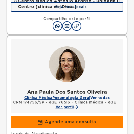
Centro Médico Antonio Afonso - Unidade II
Centro [clínica de Olhos]
Veja mais locais
Rua Quinze de Novembro, Centro, Jacarei, SP,
12327060 •
Mapa
Compartilhe este perfil
Ana Paula Dos Santos Oliveira
Clínica Médica
Pneumologia Geral
Ver todas
CRM 174756/SP
•
RQE 76516 - Clínica médica
•
RQE 91801 - Pneumologia
Ver perfil
Agende uma consulta
Locais de Atendimento