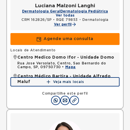
Luciana Malzoni Langhi
Dermatologia Geral
Dermatologia Pediátrica
Ver todas
CRM 162826/SP
•
RQE 79853 - Dermatologia
Ver perfil
Agende uma consulta
Locais de Atendimento
Centro Medico Domo Ifor - Unidade Domo
Rua Jose Versolato, Centro, Sao Bernardo do
Campo, SP, 09750730 •
Mapa
Centro Médico Bartira - Unidade Alfredo
Maluf
Veja mais locais
Avenida Alfredo Maluf, Jardim Santo Antonio,
Santo Andre, SP, 09240410 •
Mapa
Compartilhe este perfil