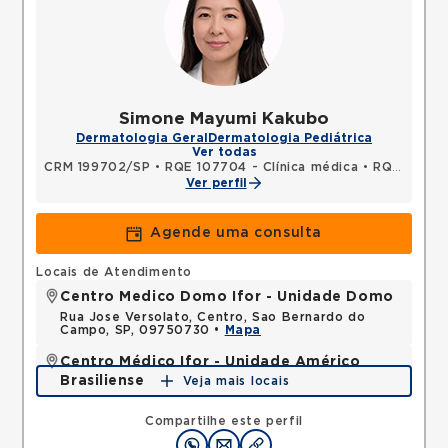
Simone Mayumi Kakubo
Dermatologia Geral
Dermatologia Pediátrica
Ver todas
CRM 199702/SP
•
RQE 107704 - Clínica médica
•
RQE 141509 - Dermatologia
Ver perfil
Agende uma consulta
Locais de Atendimento
Centro Medico Domo Ifor - Unidade Domo
Rua Jose Versolato, Centro, Sao Bernardo do
Campo, SP, 09750730 •
Mapa
Centro Médico Ifor - Unidade Américo
Brasiliense
Veja mais locais
Rua Americo Brasiliense, Centro, Sao Bernardo do
Campo, SP, 09715021 •
Mapa
Compartilhe este perfil