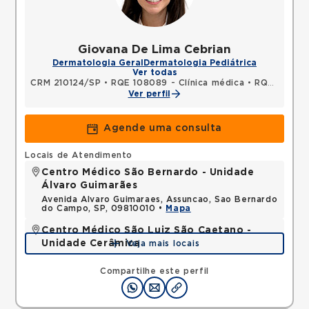
Giovana De Lima Cebrian
Dermatologia Geral
Dermatologia Pediátrica
Ver todas
CRM 210124/SP
•
RQE 108089 - Clínica médica
•
RQE 141731 - Dermatologia
Ver perfil
Agende uma consulta
Locais de Atendimento
Centro Médico São Bernardo - Unidade
Álvaro Guimarães
Avenida Alvaro Guimaraes, Assuncao, Sao Bernardo
do Campo, SP, 09810010 •
Mapa
Centro Médico São Luiz São Caetano -
Unidade Cerâmica
Veja mais locais
Alameda Caulim, Ceramica, Sao Caetano do Sul,
SP, 09531195 •
Mapa
Compartilhe este perfil