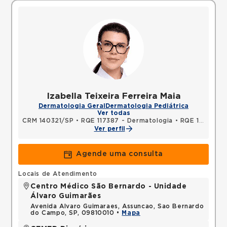
Izabella Teixeira Ferreira Maia
Dermatologia Geral
Dermatologia Pediátrica
Ver todas
CRM 140321/SP
•
RQE 117387 - Dermatologia
•
RQE 128159 - Medicina do tráfego
Ver perfil
Agende uma consulta
Locais de Atendimento
Centro Médico São Bernardo - Unidade
Álvaro Guimarães
Avenida Alvaro Guimaraes, Assuncao, Sao Bernardo
do Campo, SP, 09810010 •
Mapa