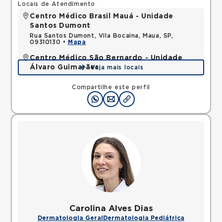
Locais de Atendimento
Centro Médico Brasil Mauá - Unidade
Santos Dumont
Rua Santos Dumont, Vila Bocaina, Maua, SP,
09310130 •
Mapa
Centro Médico São Bernardo - Unidade
Álvaro Guimarães
Veja mais locais
Avenida Alvaro Guimaraes, Assuncao, Sao Bernardo
do Campo, SP, 09810010 •
Mapa
Compartilhe este perfil
Carolina Alves Dias
Dermatologia Geral
Dermatologia Pediátrica