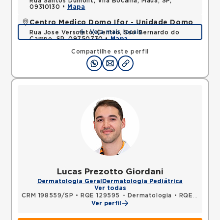
Rua Santos Dumont, Vila Bocaina, Maua, SP,
09310130 •
Mapa
Centro Medico Domo Ifor - Unidade Domo
Veja mais locais
Rua Jose Versolato, Centro, Sao Bernardo do
Campo, SP, 09750730 •
Mapa
Compartilhe este perfil
Lucas Prezotto Giordani
Dermatologia Geral
Dermatologia Pediátrica
Ver todas
CRM 198559/SP
•
RQE 129595 - Dermatologia
•
RQE 129596 - Clínica médica
Ver perfil