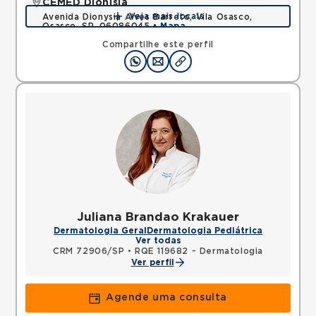
CEMED Dionísia
Veja mais locais
Avenida Dionysia Alves Barreto, Vila Osasco,
Osasco, SP, 06086045 •
Mapa
Compartilhe este perfil
Juliana Brandao Krakauer
Dermatologia Geral
Dermatologia Pediátrica
Ver todas
CRM 72906/SP
•
RQE 119682 - Dermatologia
Ver perfil
Agende uma consulta