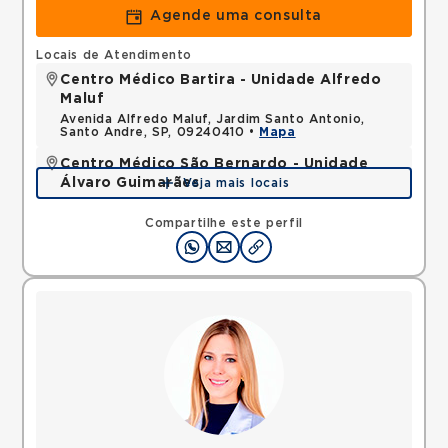
Agende uma consulta
Locais de Atendimento
Centro Médico Bartira - Unidade Alfredo
Maluf
Avenida Alfredo Maluf, Jardim Santo Antonio,
Santo Andre, SP, 09240410 •
Mapa
Centro Médico São Bernardo - Unidade
Álvaro Guimarães
Veja mais locais
Avenida Alvaro Guimaraes, Assuncao, Sao Bernardo
do Campo, SP, 09810010 •
Mapa
Compartilhe este perfil