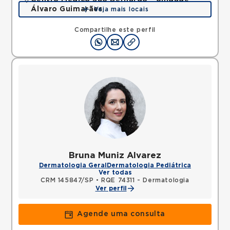
Álvaro Guimarães
Veja mais locais
Avenida Alvaro Guimaraes, Assuncao, Sao Bernardo
do Campo, SP, 09810010 •
Mapa
Compartilhe este perfil
Bruna Muniz Alvarez
Dermatologia Geral
Dermatologia Pediátrica
Ver todas
CRM 145847/SP
•
RQE 74311 - Dermatologia
Ver perfil
Agende uma consulta