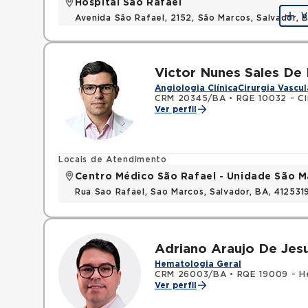
Hospital São Rafael
V
Avenida São Rafael, 2152, São Marcos, Salvador, 
Victor Nunes Sales De
Angiologia Clínica
Cirurgia Vascul
CRM 20345/BA
•
RQE 10032 - Ci
Ver perfil
Locais de Atendimento
Centro Médico São Rafael - Unidade São M
Rua Sao Rafael, Sao Marcos, Salvador, BA, 412531
Adriano Araujo De Jes
Hematologia Geral
CRM 26003/BA
•
RQE 19009 - H
Ver perfil