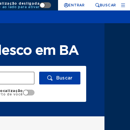
alização desligada
ENTRAR
BUSCAR
e ao lado para ativar
desco em BA
Buscar
localização
rto de você