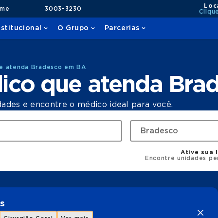
Loc
ame
3003-3230
Cliqu
nstitucional
O Grupo
Parcerias
e atenda Bradesco em BA
ico que atenda Bra
dades e encontre o médico ideal para você.
Ative sua 
Encontre unidades pe
s