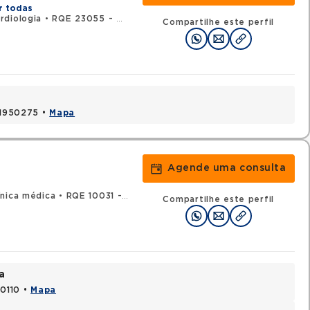
r todas
rdiologia
•
RQE 23055 - Clínica médica
Compartilhe este perfil
 41950275 •
Mapa
Agende uma consulta
ínica médica
•
RQE 10031 - Oncologia clínica
Compartilhe este perfil
a
70110 •
Mapa