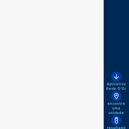
Aplicativo
Rede D'Or
encontre
uma
unidade
resultado