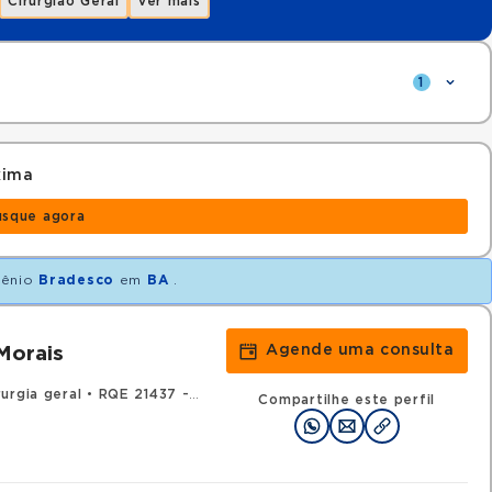
Cirurgião Geral
Ver mais
1
xima
usque agora
vênio
Bradesco
em
BA
.
Agende uma consulta
Morais
urgia geral
•
RQE 21437 - Urologia
Compartilhe este perfil