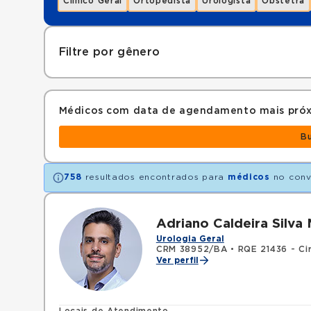
Clínico Geral
Ortopedista
Urologista
Obstetra
Filtre por gênero
Médicos com data de agendamento mais pró
B
758
resultados encontrados para
médicos
no con
Adriano Caldeira Silva 
Urologia Geral
CRM 38952/BA
•
RQE 21436 - Cir
Ver perfil