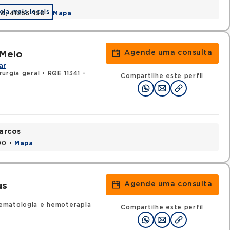
eja mais locais
BA, 41253-190 •
Mapa
Agende uma consulta
 Melo
ar
rurgia geral
•
RQE 11341 - Cirurgia vascular
Compartilhe este perfil
arcos
90 •
Mapa
Agende uma consulta
us
ematologia e hemoterapia
Compartilhe este perfil