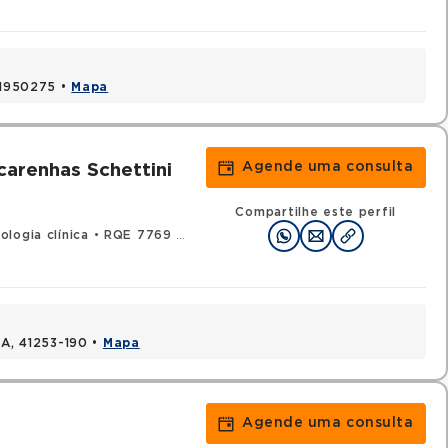
 41950275 •
Mapa
Agende uma consulta
carenhas Schettini
Compartilhe este perfil
logia clínica
•
RQE 7769 - Clínica médica
BA, 41253-190 •
Mapa
Agende uma consulta