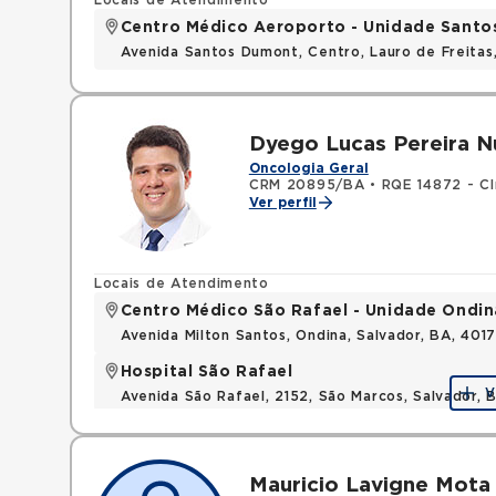
Locais de Atendimento
Centro Médico Aeroporto - Unidade Sant
Avenida Santos Dumont, Centro, Lauro de Freita
Dyego Lucas Pereira N
Oncologia Geral
CRM 20895/BA
•
RQE 14872 - Cl
Ver perfil
Locais de Atendimento
Centro Médico São Rafael - Unidade Ondin
Avenida Milton Santos, Ondina, Salvador, BA, 401
Hospital São Rafael
V
Avenida São Rafael, 2152, São Marcos, Salvador, 
Mauricio Lavigne Mota