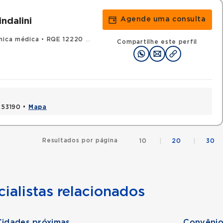
Agende uma consulta
ndalini
nica médica
•
RQE 12220 - Oncologia clínica
Compartilhe este perfil
1253190 •
Mapa
Resultados por página
10
|
20
|
30
ialistas relacionados
Cidades próximas
Convênio