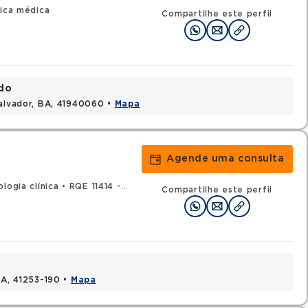
nica médica
Compartilhe este perfil
ndo
Salvador, BA, 41940060 •
Mapa
Agende uma consulta
logia clínica
•
RQE 11414 - Clínica médica
Compartilhe este perfil
BA, 41253-190 •
Mapa