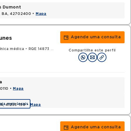
os Dumont
s, BA, 42702400 •
Mapa
Agende uma consulta
unes
ínica médica
•
RQE 14873 - Oncologia clínica
Compartilhe este perfil
a
70110 •
Mapa
eja mais locais
BA, 41253-190 •
Mapa
Agende uma consulta