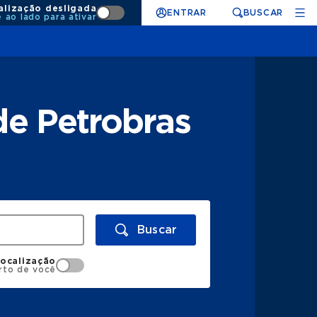
alização desligada
ENTRAR
BUSCAR
e ao lado para ativar
e Petrobras
Buscar
localização
rto de você