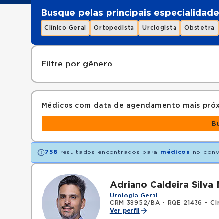
Busque pelas principais especialidade
Clínico Geral
Ortopedista
Urologista
Obstetra
Filtre por gênero
Médicos com data de agendamento mais pró
B
758
resultados encontrados para
médicos
no con
Adriano Caldeira Silva 
Urologia Geral
CRM 38952/BA
•
RQE 21436 - Cir
Ver perfil