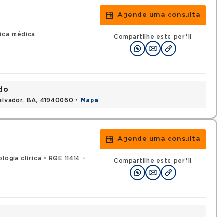
Agende uma consulta
nica médica
Compartilhe este perfil
ndo
Salvador, BA, 41940060 •
Mapa
Agende uma consulta
logia clínica
•
RQE 11414 - Clínica médica
Compartilhe este perfil