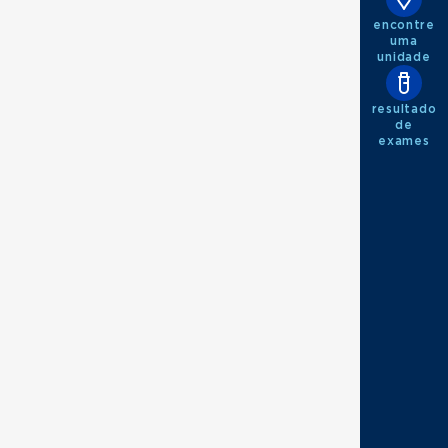
encontre
uma
unidade
resultado
de
exames