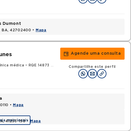
os Dumont
s, BA, 42702400 •
Mapa
Agende uma consulta
unes
ínica médica
•
RQE 14873 - Oncologia clínica
Compartilhe este perfil
a
70110 •
Mapa
eja mais locais
BA, 41253-190 •
Mapa