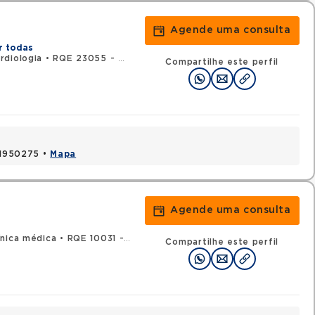
Agende uma consulta
r todas
rdiologia
•
RQE 23055 - Clínica médica
Compartilhe este perfil
 41950275 •
Mapa
Agende uma consulta
ínica médica
•
RQE 10031 - Oncologia clínica
Compartilhe este perfil