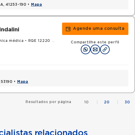
BA, 41253-190 •
Mapa
Agende uma consulta
ndalini
nica médica
•
RQE 12220 - Oncologia clínica
Compartilhe este perfil
1253190 •
Mapa
Resultados por página
10
|
20
|
30
ialistas relacionados