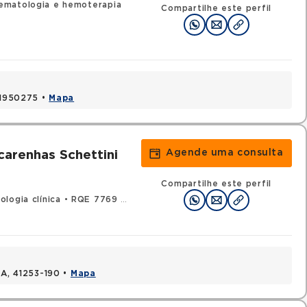
ematologia e hemoterapia
Compartilhe este perfil
 41950275 •
Mapa
Agende uma consulta
carenhas Schettini
Compartilhe este perfil
logia clínica
•
RQE 7769 - Clínica médica
BA, 41253-190 •
Mapa