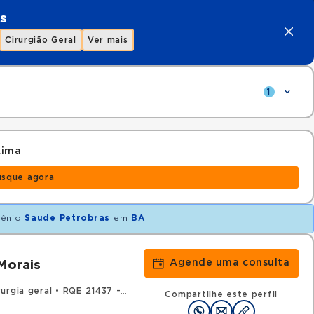
s
Cirurgião Geral
Ver mais
1
xima
usque agora
vênio
Saude Petrobras
em
BA
.
Agende uma consulta
Morais
urgia geral
•
RQE 21437 - Urologia
Compartilhe este perfil