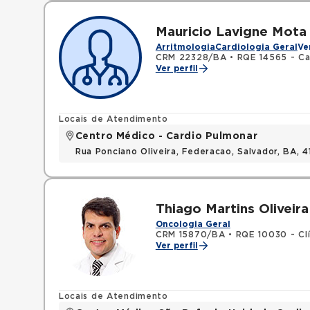
Mauricio Lavigne Mota
Arritmologia
Cardiologia Geral
Ve
CRM 22328/BA
•
RQE 14565 - Ca
Ver perfil
Locais de Atendimento
Centro Médico - Cardio Pulmonar
Rua Ponciano Oliveira, Federacao, Salvador, BA,
Thiago Martins Oliveira
Oncologia Geral
CRM 15870/BA
•
RQE 10030 - Cl
Ver perfil
Locais de Atendimento