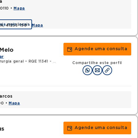
a
70110 •
Mapa
eja mais locais
BA, 41253-190 •
Mapa
Agende uma consulta
 Melo
ar
rurgia geral
•
RQE 11341 - Cirurgia vascular
Compartilhe este perfil
arcos
90 •
Mapa
Agende uma consulta
us