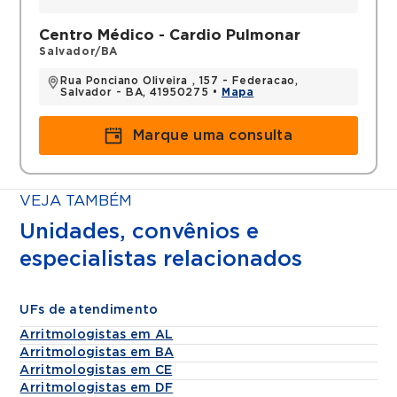
Arritmologia Clínica pelo Instituto do
Centro Médico - Cardio Pulmonar
Coração do Hospital das Clínicas da
Salvador/BA
Faculdade de Medicina de São Paulo
(INCOR - HCFMUSP).
Rua Ponciano Oliveira , 157 - Federacao,
Salvador - BA, 41950275 •
Mapa
Filiações
Marque uma consulta
SBC (Sociedade Brasileira de Cardiologia)
SOBRAC (Sociedade Brasileira de Crritmias
Cardíacas).
VEJA TAMBÉM
Unidades, convênios e
Histórico
especialistas relacionados
Preceptor da Residência Médica de
Cardiologia do Hospital Ana Neri (BA)
desde 2017
UFs de atendimento
Cardiologista e Arritmologista membro do
Arritmologistas em AL
corpo clínico do Hospital Cardiopulmonar
Arritmologistas em BA
da Bahia - Rede D'or
Arritmologistas em CE
Cardiologista da Unidade de Terapia
Arritmologistas em DF