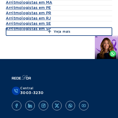
Arritmologistas em MA
Intensiva Cardiológica do Hospital
Arritmologistas em PE
Cardiopulmonar da Bahia - Rede D'or.
Arritmologistas em PR
Arritmologistas em RJ
Títulos
Arritmologistas em SE
Arritmologistas em SP
Título de especialista em Cardiologia pela
Veja mais
Sociedade Brasileira de Cardiologia (SBC)
Agende
Título de Proficiência em Arritmologia
por
Clínica pela Sociedade Brasileira de
Whatsapp
Arritmias Cardíacas (SOBRAC).
Central
3003-3230