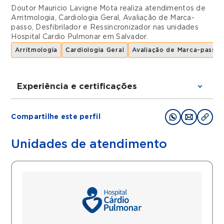
Doutor Mauricio Lavigne Mota realiza atendimentos de
Arritmologia
,
Cardiologia Geral
,
Avaliação de Marca-
passo, Desfibrilador e Ressincronizador
nas unidades
Hospital Cardio Pulmonar
em
Salvador
.
Arritmologia
Cardiologia Geral
Avaliação de Marca-passo, 
Experiência e certificações
Graduações
Compartilhe este perfil
Médico pela Universidade Federal da Bahia
(2010)
Unidades de atendimento
Especialista em Clínica Médica pela
Universidade de São Paulo de Ribeirão
Preto 2014 (HCFMRP-USP)
Cardiologista pelo Instituto do Coração do
Hospital das Clínicas da Faculdade de
Medicina de São Paulo (INCOR - HCFMUSP)
Complementação Especializada em