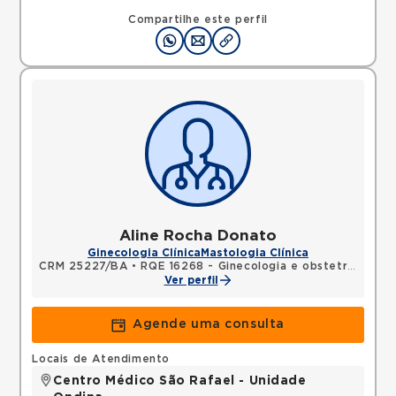
Rua Sao Rafael, Sao Marcos, Salvador, BA,
41253190 •
Mapa
Compartilhe este perfil
Aline Rocha Donato
Ginecologia Clínica
Mastologia Clínica
CRM 25227/BA
•
RQE 16268 - Ginecologia e obstetrícia
•
RQ
Ver perfil
Agende uma consulta
Locais de Atendimento
Centro Médico São Rafael - Unidade