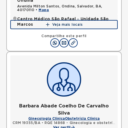
Ondina
Avenida Milton Santos, Ondina, Salvador, BA,
40170110 •
Mapa
Centro Médico São Rafael - Unidade São
Marcos
Veja mais locais
Rua Sao Rafael, Sao Marcos, Salvador, BA,
41253190 •
Mapa
Compartilhe este perfil
Barbara Abade Coelho De Carvalho
Silva
Ginecologia Clínica
Obstetrícia Clínica
CRM 19355/BA
•
RQE 14868 - Ginecologia e obstetrícia
Ver perfil