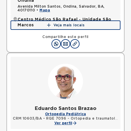
Ondina
Avenida Milton Santos, Ondina, Salvador, BA,
40170110 •
Mapa
Centro Médico São Rafael - Unidade São
Marcos
Veja mais locais
Avenida Sao Rafael, Sao Marcos, Salvador, BA,
41253190 •
Mapa
Compartilhe este perfil
Eduardo Santos Brazao
Ortopedia Pediátrica
CRM 10603/BA
•
RQE 7096 - Ortopedia e traumatologia
Ver perfil