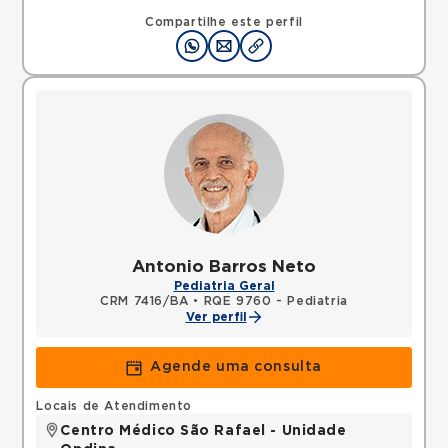
Avenida Sao Rafael, Sao Marcos, Salvador, BA,
41253190 •
Mapa
Compartilhe este perfil
Antonio Barros Neto
Pediatria Geral
CRM 7416/BA
•
RQE 9760 - Pediatria
Ver perfil
Agende uma consulta
Locais de Atendimento
Centro Médico São Rafael - Unidade