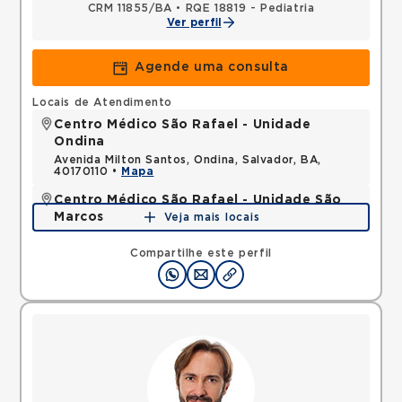
CRM 11855/BA
•
RQE 18819 - Pediatria
Ver perfil
Agende uma consulta
Locais de Atendimento
Centro Médico São Rafael - Unidade
Ondina
Avenida Milton Santos, Ondina, Salvador, BA,
40170110 •
Mapa
Centro Médico São Rafael - Unidade São
Marcos
Veja mais locais
Avenida Sao Rafael, Sao Marcos, Salvador, BA,
41253190 •
Mapa
Compartilhe este perfil