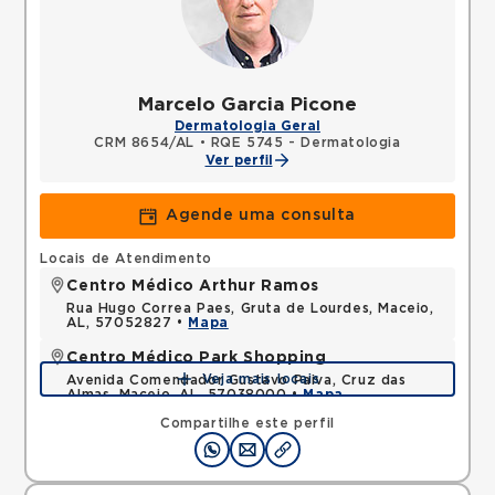
Marcelo Garcia Picone
Dermatologia Geral
CRM 8654/AL
•
RQE 5745 - Dermatologia
Ver perfil
Agende uma consulta
Locais de Atendimento
Centro Médico Arthur Ramos
Rua Hugo Correa Paes, Gruta de Lourdes, Maceio,
AL, 57052827 •
Mapa
Centro Médico Park Shopping
Veja mais locais
Avenida Comendador Gustavo Paiva, Cruz das
Almas, Maceio, AL, 57038000 •
Mapa
Compartilhe este perfil