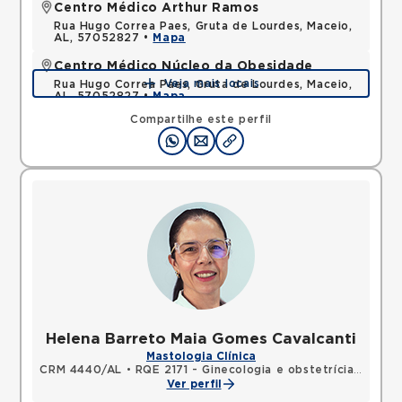
Centro Médico Arthur Ramos
Rua Hugo Correa Paes, Gruta de Lourdes, Maceio,
AL, 57052827 •
Mapa
Centro Médico Núcleo da Obesidade
Veja mais locais
Rua Hugo Correa Paes, Gruta de Lourdes, Maceio,
AL, 57052827 •
Mapa
Compartilhe este perfil
Helena Barreto Maia Gomes Cavalcanti
Mastologia Clínica
CRM 4440/AL
•
RQE 2171 - Ginecologia e obstetrícia
•
RQE 2
Ver perfil