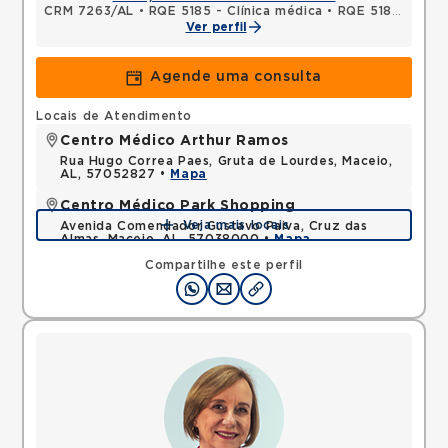
CRM 7263/AL
•
RQE 5185 - Clínica médica
•
RQE 5186 - Gastroenterologia
Ver perfil
Agende uma consulta
Locais de Atendimento
Centro Médico Arthur Ramos
Rua Hugo Correa Paes, Gruta de Lourdes, Maceio,
AL, 57052827 •
Mapa
Centro Médico Park Shopping
Veja mais locais
Avenida Comendador Gustavo Paiva, Cruz das
Almas, Maceio, AL, 57038000 •
Mapa
Compartilhe este perfil