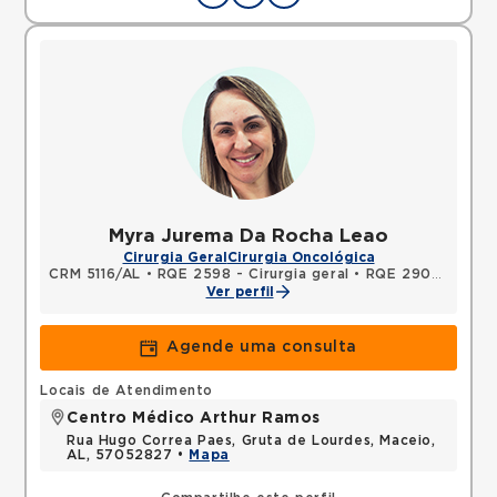
Myra Jurema Da Rocha Leao
Cirurgia Geral
Cirurgia Oncológica
CRM 5116/AL
•
RQE 2598 - Cirurgia geral
•
RQE 2909 - Cirurgia do aparelho digestivo
Ver perfil
Agende uma consulta
Locais de Atendimento
Centro Médico Arthur Ramos
Rua Hugo Correa Paes, Gruta de Lourdes, Maceio,
AL, 57052827 •
Mapa