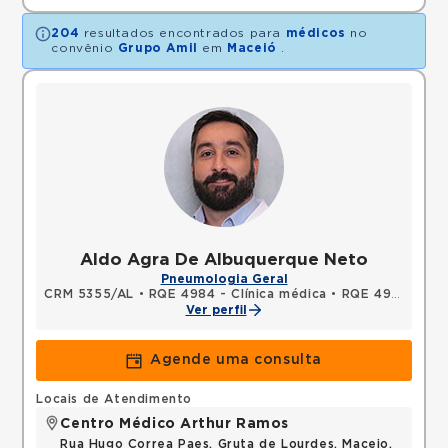
204
resultados encontrados para
médicos
no
convênio
Grupo Amil
em
Maceió
.
Aldo Agra De Albuquerque Neto
Pneumologia Geral
CRM 5355/AL
•
RQE 4984 - Clínica médica
•
RQE 4985 - Pneumologia
Ver perfil
Agende uma consulta
Locais de Atendimento
Centro Médico Arthur Ramos
Rua Hugo Correa Paes, Gruta de Lourdes, Maceio,