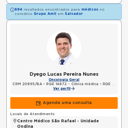
694
resultados encontrados para
médicos
no
convênio
Grupo Amil
em
Salvador
.
Dyego Lucas Pereira Nunes
Oncologia Geral
CRM 20895/BA
•
RQE 14872 - Clínica médica
•
RQE 14873 - Oncologia clínica
Ver perfil
Agende uma consulta
Locais de Atendimento
Centro Médico São Rafael - Unidade
Ondina