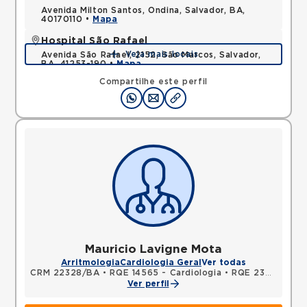
Avenida Milton Santos, Ondina, Salvador, BA,
40170110 •
Mapa
Hospital São Rafael
Veja mais locais
Avenida São Rafael, 2152, São Marcos, Salvador,
BA, 41253-190 •
Mapa
Compartilhe este perfil
Mauricio Lavigne Mota
Arritmologia
Cardiologia Geral
Ver todas
CRM 22328/BA
•
RQE 14565 - Cardiologia
•
RQE 23055 - Clínica médica
Ver perfil