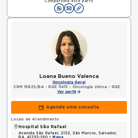
Compartilhe este perfil
Loana Bueno Valenca
Oncologia Geral
CRM 19825/BA
•
RQE 11413 - Oncologia clínica
•
RQE 11414 - Clínica médica
Ver perfil
Agende uma consulta
Locais de Atendimento
Hospital São Rafael
Avenida São Rafael, 2152, São Marcos, Salvador,
BA, 41253-190 •
Mapa