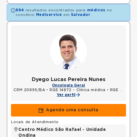
694
resultados encontrados para
médicos
no
convênio
Mediservice
em
Salvador
.
Dyego Lucas Pereira Nunes
Oncologia Geral
CRM 20895/BA
•
RQE 14872 - Clínica médica
•
RQE 14873 - Oncologia clínica
Ver perfil
Agende uma consulta
Locais de Atendimento
Centro Médico São Rafael - Unidade
Ondina