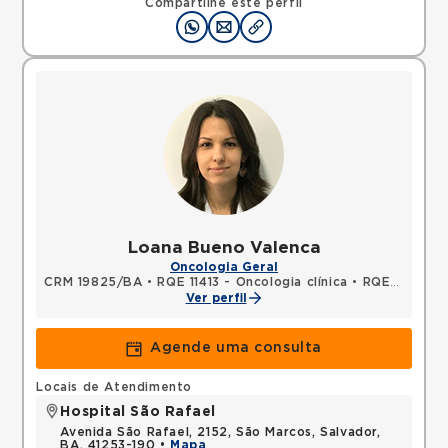
Compartilhe este perfil
Loana Bueno Valenca
Oncologia Geral
CRM 19825/BA
•
RQE 11413 - Oncologia clínica
•
RQE 11414 - Clínica médica
Ver perfil
Agende uma consulta
Locais de Atendimento
Hospital São Rafael
Avenida São Rafael, 2152, São Marcos, Salvador,
BA, 41253-190 •
Mapa