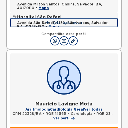
Avenida Milton Santos, Ondina, Salvador, BA,
40170110 •
Mapa
Hospital São Rafael
Veja mais locais
Avenida São Rafael, 2152, São Marcos, Salvador,
BA, 41253-190 •
Mapa
Compartilhe este perfil
Mauricio Lavigne Mota
Arritmologia
Cardiologia Geral
Ver todas
CRM 22328/BA
•
RQE 14565 - Cardiologia
•
RQE 23055 - Clínica médica
Ver perfil