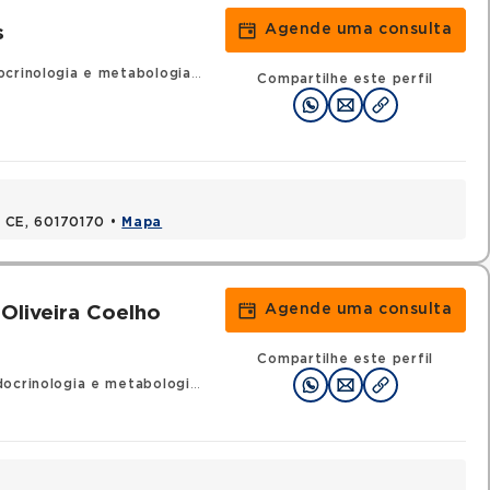
Agende uma consulta
s
crinologia e metabologia
•
RQE 8109 - Clínica médica
Compartilhe este perfil
a, CE, 60170170 •
Mapa
Agende uma consulta
Oliveira Coelho
Compartilhe este perfil
ocrinologia e metabologia
•
RQE 16863 - Clínica médica