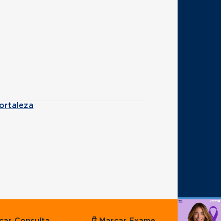
ortaleza
Agende
car Consulta
Marcar Exame
por