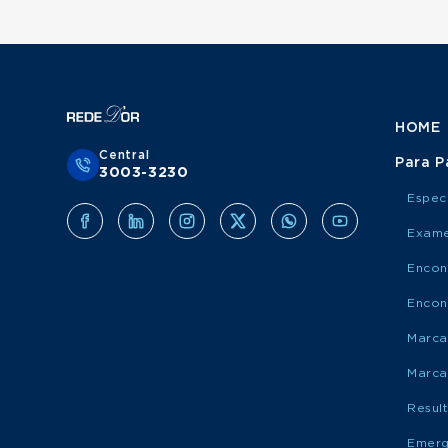
HOME
Central
Para P
3003-3230
Espec
Exame
Encon
Encon
Marca
Marca
Resul
Emerg