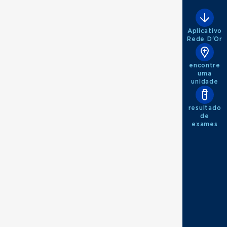
Aplicativo
Rede D'Or
encontre
uma
unidade
resultado
de
exames