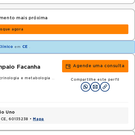
amento mais próxima
usque agora
línico
em
CE
.
Agende uma consulta
ampaio Facanha
rinologia e metabologia
•
RQE 5231 - Clínica médica
Compartilhe este perfil
cio Uno
, CE, 60135238 •
Mapa