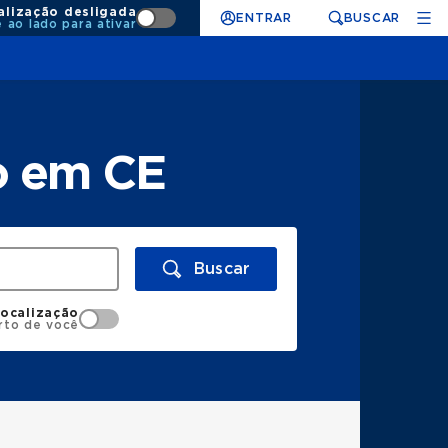
alização desligada
ENTRAR
BUSCAR
e ao lado para ativar
o em CE
Buscar
localização
rto de você