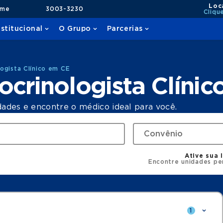
Loc
ame
3003-3230
Cliqu
nstitucional
O Grupo
Parcerias
ogista Clínico em CE
crinologista Clínic
dades e encontre o médico ideal para você.
Ative sua 
Encontre unidades pe
1