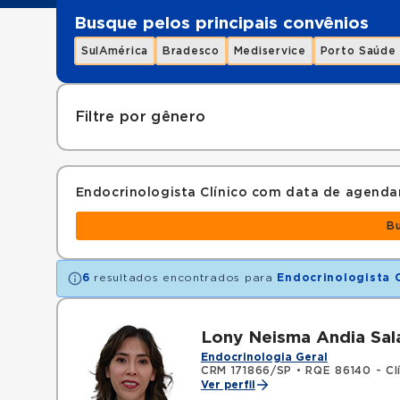
Busque pelos principais convênios
SulAmérica
Bradesco
Mediservice
Porto Saúde
Filtre por gênero
Endocrinologista Clínico com data de agend
B
6
resultados encontrados para
Endocrinologista C
Lony Neisma Andia Sal
Endocrinologia Geral
CRM 171866/SP
•
RQE 86140 - Cl
Ver perfil