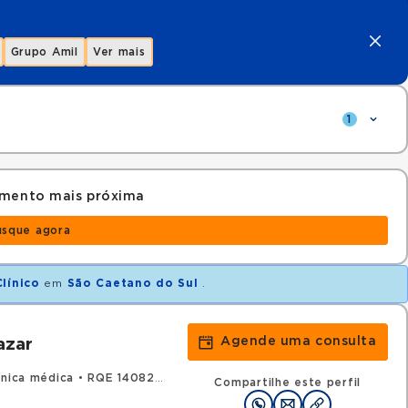
Grupo Amil
Ver mais
1
amento mais próxima
usque agora
línico
em
São Caetano do Sul
.
Agende uma consulta
azar
ínica médica
•
RQE 140828 - Endocrinologia e metabologia
Compartilhe este perfil