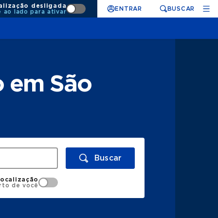
alização desligada
ENTRAR
BUSCAR
e ao lado para ativar
o em São
Buscar
localização
rto de você