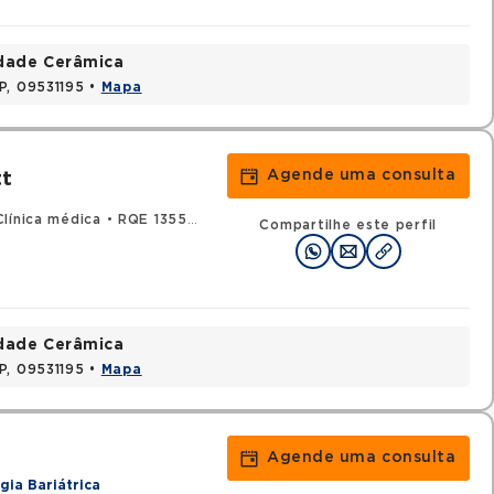
idade Cerâmica
P, 09531195 •
Mapa
Agende uma consulta
tt
línica médica
•
RQE 135507 - Endocrinologia e metabologia
Compartilhe este perfil
idade Cerâmica
P, 09531195 •
Mapa
Agende uma consulta
gia Bariátrica