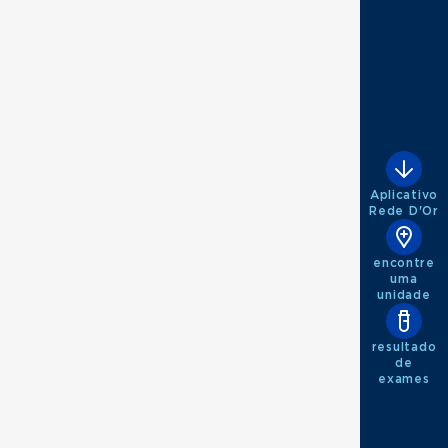
Aplicativo
Rede D'Or
encontre
uma
unidade
resultado
de
exames