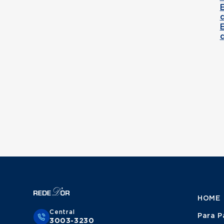
HOME
Central
Para P
3003-3230