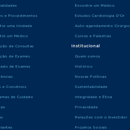
ialidades
Encontre um Médico
s e Procedimentos
Estudos Cardiologia D'Or
tre uma Unidade
Auto-agendamento Cirúrgic
tre um Médico
Cursos e Palestras
Institucional
ção de Consultas
ção de Exames
Quem somos
tado de Exames
Histórico
ências
Nossas Políticas
s e Convênios
Sustentabilidade
amas de Cuidado
Integridade e Ética
ças
Privacidade
as
Relações com o Investidor
plantes
Projetos Sociais