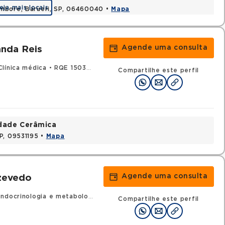
eja mais locais
ambore, Barueri, SP, 06460040 •
Mapa
Agende uma consulta
anda Reis
línica médica
•
RQE 150391 - Endocrinologia e metabologia
Compartilhe este perfil
idade Cerâmica
P, 09531195 •
Mapa
Agende uma consulta
zevedo
docrinologia e metabologia
Compartilhe este perfil