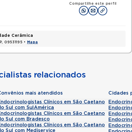
Compartilhe este perfil
idade Cerâmica
P, 09531195 •
Mapa
ialistas relacionados
Convênios mais atendidos
Cidades 
Endocrinologistas Clínicos em São Caetano
Endocrino
do Sul com SulAmérica
Endocrino
Endocrinologistas Clínicos em São Caetano
Endocrin
do Sul com Bradesco
Endocrino
Endocrinologistas Clínicos em São Caetano
Endocrino
do Sul com Mediservice
Endocrino