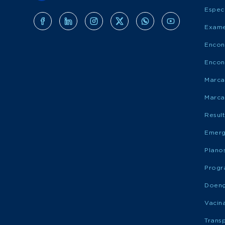
Espec
Exame
Encon
Encon
Marca
Marca
Resul
Emerg
Plano
Progr
Doen
Vacin
Trans