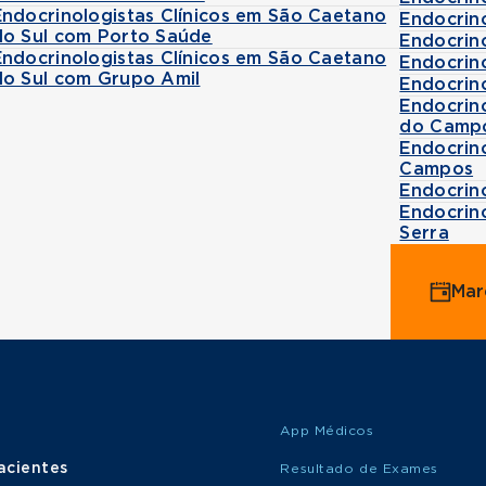
Endocrinologistas Clínicos em São Caetano
Endocrino
do Sul com Porto Saúde
Endocrino
Endocrinologistas Clínicos em São Caetano
Endocrino
do Sul com Grupo Amil
Endocrino
Endocrin
do Camp
Endocrino
Campos
Endocrino
Endocrin
Serra
Mar
App Médicos
acientes
Resultado de Exames