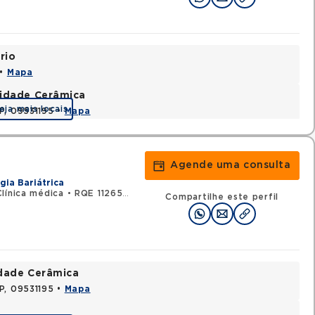
rio
 •
Mapa
nidade Cerâmica
eja mais locais
P, 09531195 •
Mapa
Agende uma consulta
gia Bariátrica
línica médica
•
RQE 112650 - Endocrinologia e metabologia
Compartilhe este perfil
idade Cerâmica
P, 09531195 •
Mapa