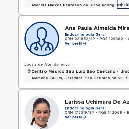
V
Avenida Marcos Penteado de Ulhoa Rodrigues, T
Ana Paula Almeida Mir
Endocrinologia Geral
CRM 221852/SP
•
RQE 129882 - C
Ver perfil
Locais de Atendimento
Centro Médico São Luiz São Caetano - Un
Alameda Caulim, Ceramica, Sao Caetano do Sul, S
Larissa Uchimura De A
Endocrinologia Geral
CRM 175519/SP
•
RQE 142068 - En
Ver perfil