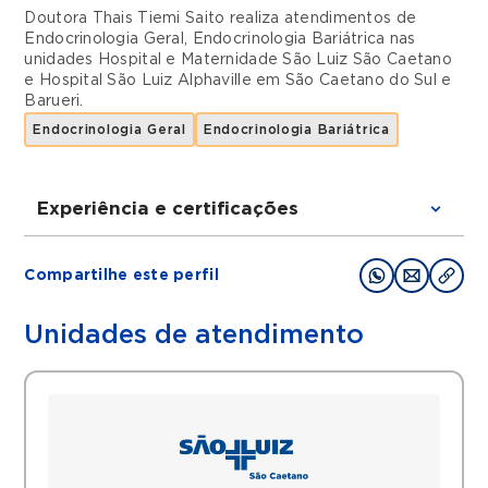
Doutora Thais Tiemi Saito realiza atendimentos de
Endocrinologia Geral
,
Endocrinologia Bariátrica
nas
unidades
Hospital e Maternidade São Luiz São Caetano
e
Hospital São Luiz Alphaville
em
São Caetano do Sul
e
Barueri
.
Endocrinologia Geral
Endocrinologia Bariátrica
Experiência e certificações
Graduações
Compartilhe este perfil
Centro Universitário Lusíada (2013
2018)
Unidades de atendimento
Clínica Médica Conjunto Hospitalar
Mandaqui (2019
2021)
Endocrinologia FMABC (2021
2023)