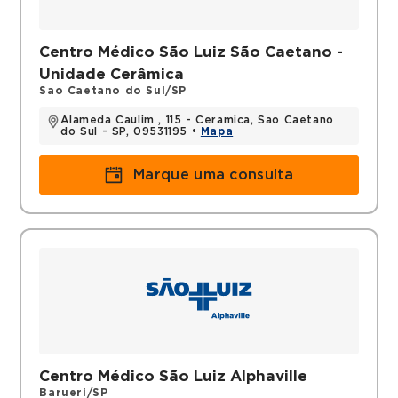
Filiações
SBEM (Sociedade Brasileira de
Centro Médico São Luiz São Caetano -
Endocrinologia e Metabologia)
Unidade Cerâmica
Sao Caetano do Sul/SP
Histórico
Alameda Caulim , 115 - Ceramica, Sao Caetano
do Sul - SP, 09531195 •
Mapa
.
Marque uma consulta
Títulos
Endocrinologista titulada pela SBEM (2023)
Centro Médico São Luiz Alphaville
Barueri/SP