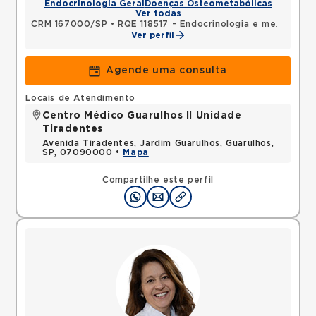
Endocrinologia Geral
Doenças Osteometabólicas
Ver todas
CRM 167000/SP
•
RQE 118517 - Endocrinologia e metabologia
Ver perfil
Agende uma consulta
Locais de Atendimento
Centro Médico Guarulhos II Unidade
Tiradentes
Avenida Tiradentes, Jardim Guarulhos, Guarulhos,
SP, 07090000 •
Mapa
Compartilhe este perfil