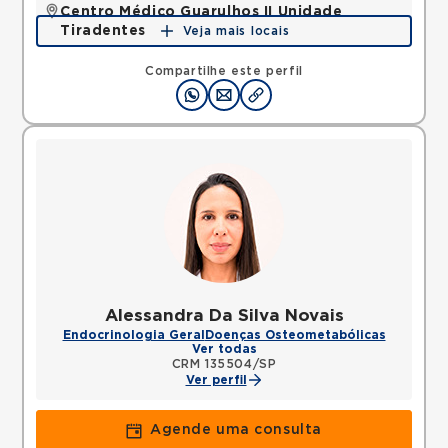
Centro Médico Guarulhos II Unidade
Tiradentes
Veja mais locais
Avenida Tiradentes, Jardim Guarulhos, Guarulhos,
SP, 07090000 •
Mapa
Compartilhe este perfil
Alessandra Da Silva Novais
Endocrinologia Geral
Doenças Osteometabólicas
Ver todas
CRM 135504/SP
Ver perfil
Agende uma consulta