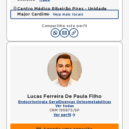
Centro Médico Ribeirão Pires - Unidade
Major Cardim
Veja mais locais
Rua Major Cardim, Suissa, Ribeirao Pires, SP,
09424250 •
Mapa
Compartilhe este perfil
Lucas Ferreira De Paula Filho
Endocrinologia Geral
Doenças Osteometabólicas
Ver todas
CRM 195875/SP
Ver perfil