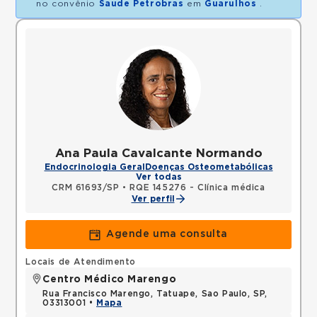
no convênio
Saude Petrobras
em
Guarulhos
.
Ana Paula Cavalcante Normando
Endocrinologia Geral
Doenças Osteometabólicas
Ver todas
CRM 61693/SP
•
RQE 145276 - Clínica médica
Ver perfil
Agende uma consulta
Locais de Atendimento
Centro Médico Marengo
Rua Francisco Marengo, Tatuape, Sao Paulo, SP,
03313001 •
Mapa