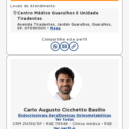
Locais de Atendimento
Centro Médico Guarulhos II Unidade
Tiradentes
Avenida Tiradentes, Jardim Guarulhos, Guarulhos,
SP, 07090000 •
Mapa
Compartilhe este perfil
Carlo Augusto Cicchetto Basilio
Endocrinologia Geral
Doenças Osteometabólicas
Ver todas
CRM 214156/SP
•
RQE 119548 - Clínica médica
•
RQE 140392 - Endocrinologia e metabologia
Ver perfil