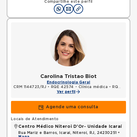
Compartilhe este perfil
Carolina Tristao Biot
Endocrinologia Geral
CRM 1144723/RJ
•
RQE 42574 - Clínica médica
•
RQE 55717 - Endocrinologia e metabologia
Ver perfil
Agende uma consulta
Locais de Atendimento
Centro Médico Niteroi D'Or- Unidade Icaraí
Rua Mariz e Barros, Icarai, Niteroi, RJ, 24230251 •
Mapa