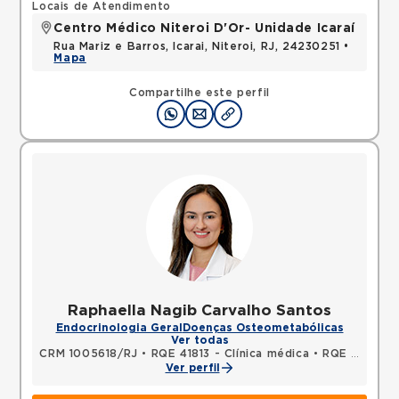
Locais de Atendimento
Centro Médico Niteroi D'Or- Unidade Icaraí
Rua Mariz e Barros, Icarai, Niteroi, RJ, 24230251 •
Mapa
Compartilhe este perfil
Raphaella Nagib Carvalho Santos
Endocrinologia Geral
Doenças Osteometabólicas
Ver todas
CRM 1005618/RJ
•
RQE 41813 - Clínica médica
•
RQE 41814 - Endocrinologia e metabologia
Ver perfil