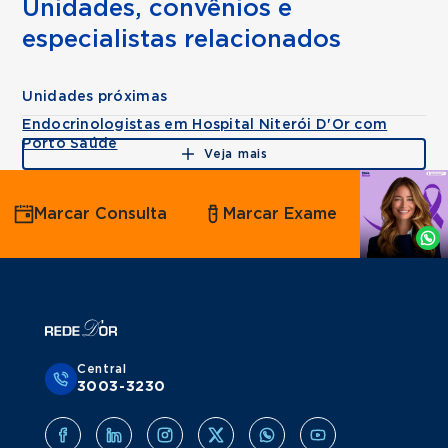
Unidades, convênios e
especialistas relacionados
Unidades próximas
Endocrinologistas em Hospital Niterói D'Or com
Porto Saúde
Veja mais
Agende
Marcar Consulta
Marcar Exame
por
Whatsapp
Central
3003-3230