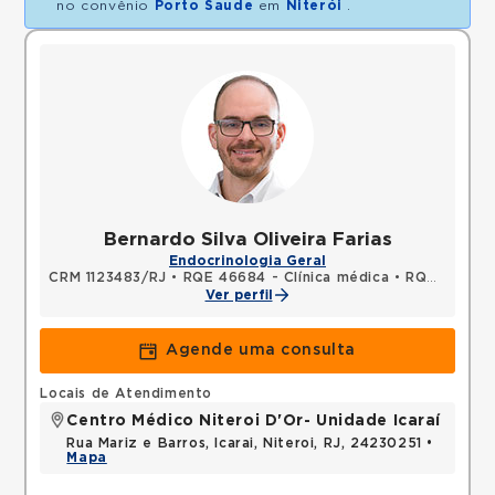
no convênio
Porto Saude
em
Niterói
.
Bernardo Silva Oliveira Farias
Endocrinologia Geral
CRM 1123483/RJ
•
RQE 46684 - Clínica médica
•
RQE 51176 - Endocrinologia e metabologia
Ver perfil
Agende uma consulta
Locais de Atendimento
Centro Médico Niteroi D'Or- Unidade Icaraí
Rua Mariz e Barros, Icarai, Niteroi, RJ, 24230251 •
Mapa