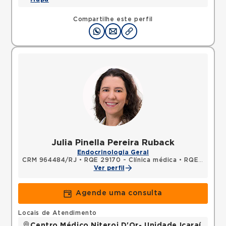
Compartilhe este perfil
Julia Pinella Pereira Ruback
Endocrinologia Geral
CRM 964484/RJ
•
RQE 29170 - Clínica médica
•
RQE 29171 - Endocrinologia e metabologia
Ver perfil
Agende uma consulta
Locais de Atendimento
Centro Médico Niteroi D'Or- Unidade Icaraí