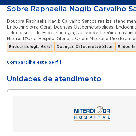
Sobre Raphaella Nagib Carvalho S
Doutora Raphaella Nagib Carvalho Santos realiza atendime
Endocrinologia Geral
,
Doenças Osteometabólicas
,
Endocrino
Teleconsulta de Endocrinologia
,
Núcleo de Tireóide
nas uni
Niterói D'Or
e
Hospital Glória D'Or
em
Niterói
e
Rio de Jane
Endocrinologia Geral
Doenças Osteometabólicas
Endocrin
Compartilhe este perfil
Unidades de atendimento