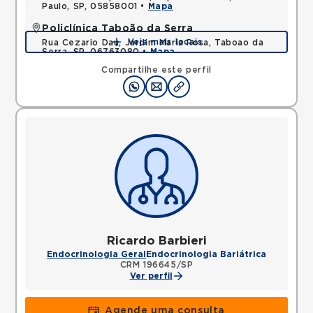
Paulo, SP, 05858001 •
Mapa
Policlínica Taboão da Serra
Veja mais locais
Rua Cezario Dau, Jardim Maria Rosa, Taboao da
Serra, SP, 06763080 •
Mapa
Compartilhe este perfil
Ricardo Barbieri
Endocrinologia Geral
Endocrinologia Bariátrica
CRM 196645/SP
Ver perfil
Agende uma consulta