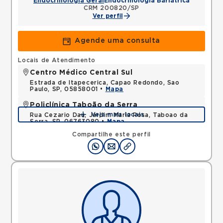
Endocrinologia Geral
Endocrinologia Bariátrica
CRM 200820/SP
Ver perfil
Agende uma consulta
Locais de Atendimento
Centro Médico Central Sul
Estrada de Itapecerica, Capao Redondo, Sao
Paulo, SP, 05858001 •
Mapa
Policlínica Taboão da Serra
Veja mais locais
Rua Cezario Dau, Jardim Maria Rosa, Taboao da
Serra, SP, 06763080 •
Mapa
Compartilhe este perfil