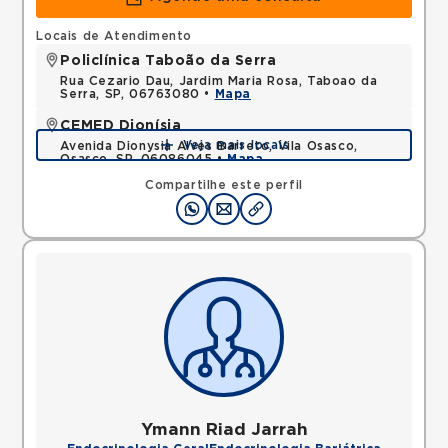
Locais de Atendimento
Policlínica Taboão da Serra
Rua Cezario Dau, Jardim Maria Rosa, Taboao da
Serra, SP, 06763080 •
Mapa
CEMED Dionísia
Veja mais locais
Avenida Dionysia Alves Barreto, Vila Osasco,
Osasco, SP, 06086045 •
Mapa
Compartilhe este perfil
Ymann Riad Jarrah