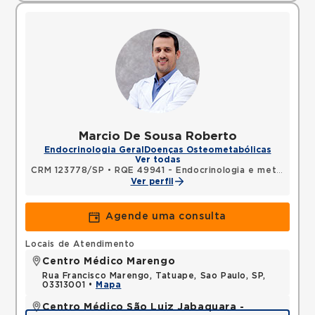
Marcio De Sousa Roberto
Endocrinologia Geral
Doenças Osteometabólicas
Ver todas
CRM 123778/SP
•
RQE 49941 - Endocrinologia e metabologia
Ver perfil
Agende uma consulta
Locais de Atendimento
Centro Médico Marengo
Rua Francisco Marengo, Tatuape, Sao Paulo, SP,
03313001 •
Mapa
Centro Médico São Luiz Jabaquara -