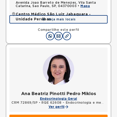
Avenida Joao Barreto de Menezes, Vila Santa
Catarina, Sao Paulo, SP, 04370003 •
Mapa
Centro Médico São Luiz Jabaquara -
Unidade Peróbas
Veja mais locais
Rua das Perobas, Jabaquara, Sao Paulo, SP,
04321120 •
Mapa
Compartilhe este perfil
Ana Beatriz Pinotti Pedro Miklos
Endocrinologia Geral
CRM 72869/SP
•
RQE 62608 - Endocrinologia e metabologia
Ver perfil