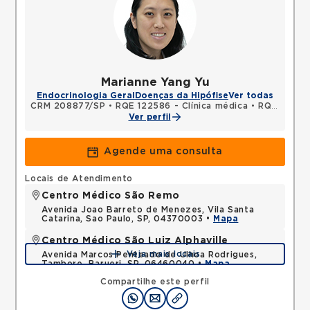
Marianne Yang Yu
Endocrinologia Geral
Doenças da Hipófise
Ver todas
CRM 208877/SP
•
RQE 122586 - Clínica médica
•
RQE 141521 - Endocrinologia e metabologia
Ver perfil
Agende uma consulta
Locais de Atendimento
Centro Médico São Remo
Avenida Joao Barreto de Menezes, Vila Santa
Catarina, Sao Paulo, SP, 04370003 •
Mapa
Centro Médico São Luiz Alphaville
Veja mais locais
Avenida Marcos Penteado de Ulhoa Rodrigues,
Tambore, Barueri, SP, 06460040 •
Mapa
Compartilhe este perfil