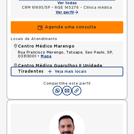
Ver todas
CRM 61693/SP
•
RQE 145276 - Clínica médica
Ver perfil
Agende uma consulta
Locais de Atendimento
Centro Médico Marengo
Rua Francisco Marengo, Tatuape, Sao Paulo, SP,
03313001 •
Mapa
Centro Médico Guarulhos II Unidade
Tiradentes
Veja mais locais
Avenida Tiradentes, Jardim Guarulhos, Guarulhos,
SP, 07090000 •
Mapa
Compartilhe este perfil