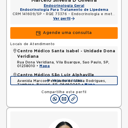
Marcelo Silveira D Oliveira
Endocrinologia Geral
Endocrinologia Para Tratamento de Lipedema
CRM 141609/SP
•
RQE 73376 - Endocrinologia e metabologia
Ver perfil
Agende uma consulta
Locais de Atendimento
Centro Médico Santa Isabel - Unidade Dona
Veridiana
Rua Dona Veridiana, Vila Buarque, Sao Paulo, SP,
01238010 •
Mapa
Centro Médico São Luiz Alphaville
Veja mais locais
Avenida Marcos Penteado de Ulhoa Rodrigues,
Tambore, Barueri, SP, 06460040 •
Mapa
Compartilhe este perfil