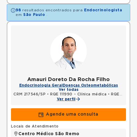
98
resultados encontrados para
Endocrinologista
em
São Paulo
.
Amauri Doreto Da Rocha Filho
Endocrinologia Geral
Doenças Osteometabólicas
Ver todas
CRM 217546/SP
•
RQE 111990 - Clínica médica
•
RQE 135235 - Endocrinologia e metabologia
Ver perfil
Agende uma consulta
Locais de Atendimento
Centro Médico São Remo