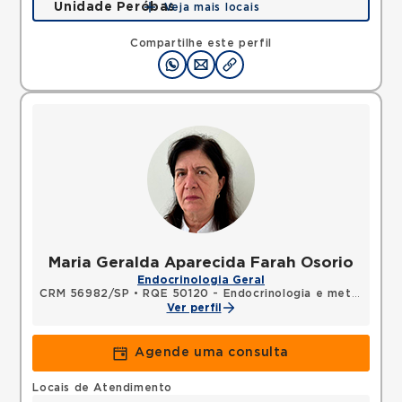
Unidade Peróbas
Veja mais locais
Rua das Perobas, Jabaquara, Sao Paulo, SP,
04321120 •
Mapa
Compartilhe este perfil
Maria Geralda Aparecida Farah Osorio
Endocrinologia Geral
CRM 56982/SP
•
RQE 50120 - Endocrinologia e metabologia
Ver perfil
Agende uma consulta
Locais de Atendimento