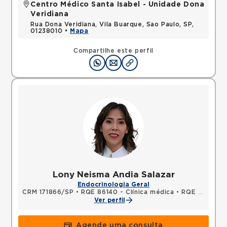
Centro Médico Santa Isabel - Unidade Dona
Veridiana
Rua Dona Veridiana, Vila Buarque, Sao Paulo, SP,
01238010 •
Mapa
Compartilhe este perfil
Lony Neisma Andia Salazar
Endocrinologia Geral
CRM 171866/SP
•
RQE 86140 - Clínica médica
•
RQE 140828 - Endocrinologia e metabologia
Ver perfil
Agende uma consulta