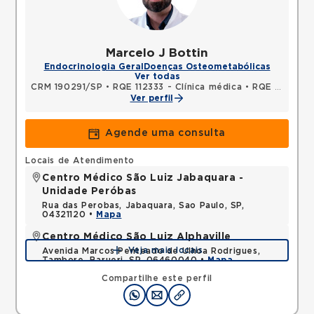
Marcelo J Bottin
Endocrinologia Geral
Doenças Osteometabólicas
Ver todas
CRM 190291/SP
•
RQE 112333 - Clínica médica
•
RQE 112334 - Endocrinologia e metabologia
Ver perfil
Agende uma consulta
Locais de Atendimento
Centro Médico São Luiz Jabaquara -
Unidade Peróbas
Rua das Perobas, Jabaquara, Sao Paulo, SP,
04321120 •
Mapa
Centro Médico São Luiz Alphaville
Veja mais locais
Avenida Marcos Penteado de Ulhoa Rodrigues,
Tambore, Barueri, SP, 06460040 •
Mapa
Compartilhe este perfil