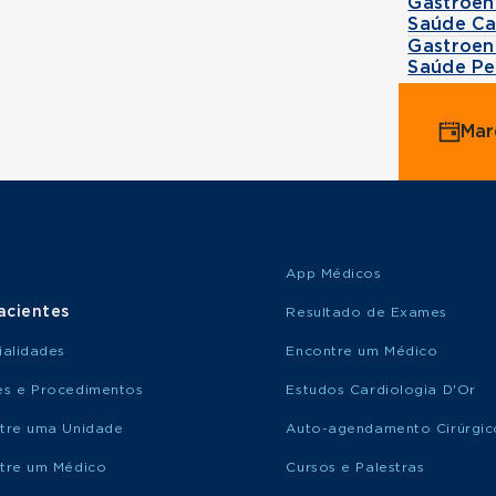
Gastroen
Saúde Ca
Gastroen
Saúde Pe
Mar
App Médicos
acientes
Resultado de Exames
ialidades
Encontre um Médico
s e Procedimentos
Estudos Cardiologia D'Or
tre uma Unidade
Auto-agendamento Cirúrgic
tre um Médico
Cursos e Palestras