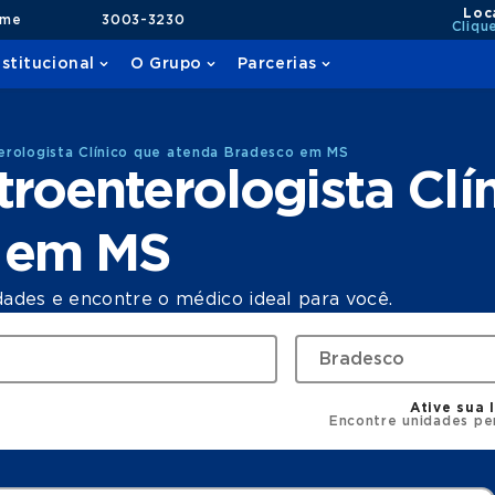
Loc
ame
3003-3230
Cliqu
nstitucional
O Grupo
Parcerias
rologista Clínico que atenda Bradesco em MS
roenterologista Clí
o em MS
dades e encontre o médico ideal para você.
Ative sua 
Encontre unidades pe