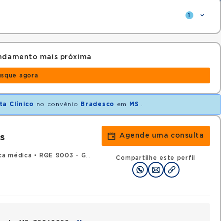
1
endamento mais próxima
usque agora
ta Clínico
no convênio
Bradesco
em
MS
.
Agende uma consulta
s
ica médica
•
RQE 9003 - Gastroenterologia
Compartilhe este perfil