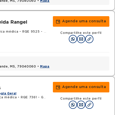
rande, MS, 79040060 •
Mapa
Agende uma consulta
eida Rangel
ica médica
•
RQE 9525 - Gastroenterologia
•
RQE 52986 - Clínic
Compartilhe este perfil
rande, MS, 79040060 •
Mapa
Agende uma consulta
s
gia Geral
ica médica
•
RQE 7361 - Gastroenterologia
Compartilhe este perfil