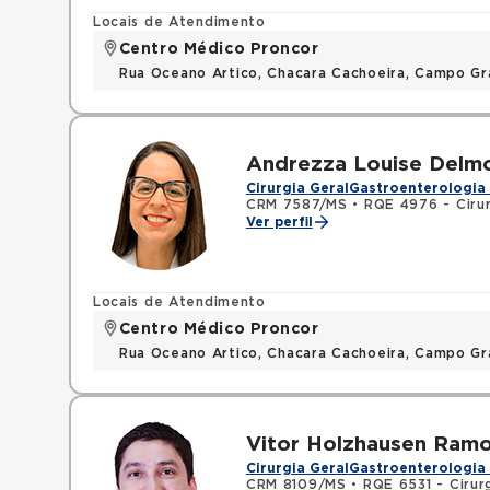
Locais de Atendimento
Centro Médico Proncor
Rua Oceano Artico, Chacara Cachoeira, Campo G
Andrezza Louise Delm
Cirurgia Geral
Gastroenterologia 
CRM 7587/MS
•
RQE 4976 - Cirur
Ver perfil
Locais de Atendimento
Centro Médico Proncor
Rua Oceano Artico, Chacara Cachoeira, Campo G
Vitor Holzhausen Ram
Cirurgia Geral
Gastroenterologia 
CRM 8109/MS
•
RQE 6531 - Cirur