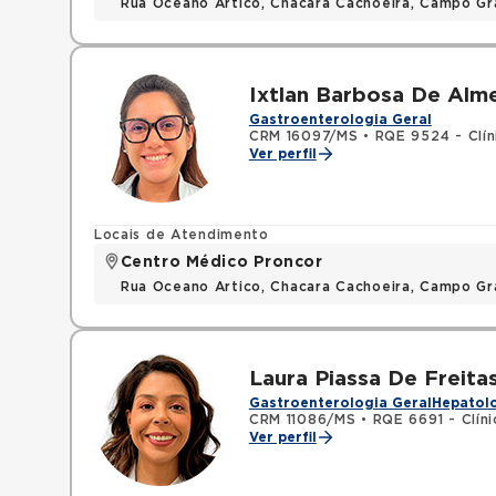
Rua Oceano Artico, Chacara Cachoeira, Campo G
Ixtlan Barbosa De Alm
Gastroenterologia Geral
CRM 16097/MS
•
RQE 9524 - Clín
Ver perfil
Locais de Atendimento
Centro Médico Proncor
Rua Oceano Artico, Chacara Cachoeira, Campo G
Laura Piassa De Freita
Gastroenterologia Geral
Hepatolo
CRM 11086/MS
•
RQE 6691 - Clín
Ver perfil