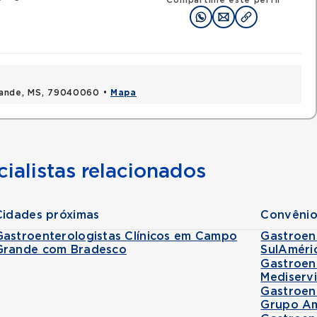
Compartilhe este perfil
rande, MS, 79040060 •
Mapa
ialistas relacionados
Cidades próximas
Convênio
Gastroenterologistas Clínicos em Campo
Gastroen
Grande com Bradesco
SulAméri
Gastroen
Mediserv
Gastroen
Grupo Am