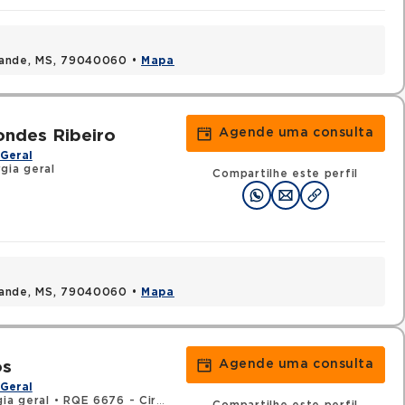
rande, MS, 79040060 •
Mapa
Agende uma consulta
ondes Ribeiro
Geral
gia geral
Compartilhe este perfil
rande, MS, 79040060 •
Mapa
Agende uma consulta
os
Geral
gia geral
•
RQE 6676 - Cirurgia do aparelho digestivo