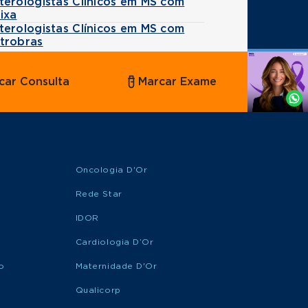
terologistas Clínicos em MS com
ixa
terologistas Clínicos em MS com
trobras
Agende
car Consulta
Marcar Exame
por
Whatsapp
Oncologia D'Or
Rede Star
IDOR
Cardiologia D’Or
o
Maternidade D'Or
Qualicorp