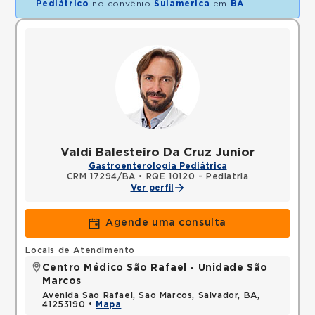
Pediátrico
no convênio
Sulamerica
em
BA
.
Valdi Balesteiro Da Cruz Junior
Gastroenterologia Pediátrica
CRM 17294/BA
•
RQE 10120 - Pediatria
Ver perfil
Agende uma consulta
Locais de Atendimento
Centro Médico São Rafael - Unidade São
Marcos
Avenida Sao Rafael, Sao Marcos, Salvador, BA,
41253190 •
Mapa