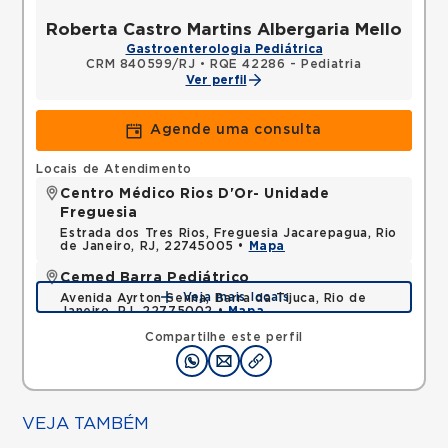
Roberta Castro Martins Albergaria Mello
Gastroenterologia Pediátrica
CRM 840599/RJ
•
RQE 42286 - Pediatria
Ver perfil
Agende uma consulta
Locais de Atendimento
Centro Médico Rios D'Or- Unidade
Freguesia
Estrada dos Tres Rios, Freguesia Jacarepagua, Rio
de Janeiro, RJ, 22745005 •
Mapa
Cemed Barra Pediátrico
Veja mais locais
Avenida Ayrton Senna, Barra da Tijuca, Rio de
Janeiro, RJ, 22775002 •
Mapa
Compartilhe este perfil
VEJA TAMBÉM