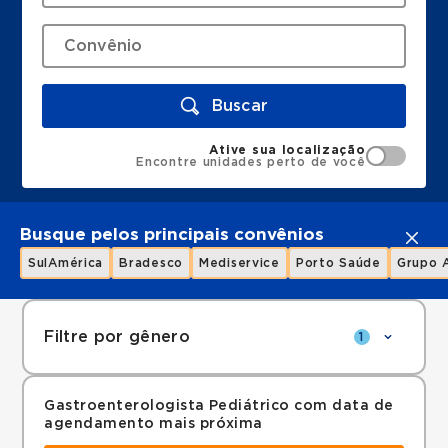
Buscar
Ative sua localização
Encontre unidades perto de você
Busque pelos principais convênios
SulAmérica
Bradesco
Mediservice
Porto Saúde
Grupo 
Filtre por gênero
1
Gastroenterologista Pediátrico com data de
agendamento mais próxima