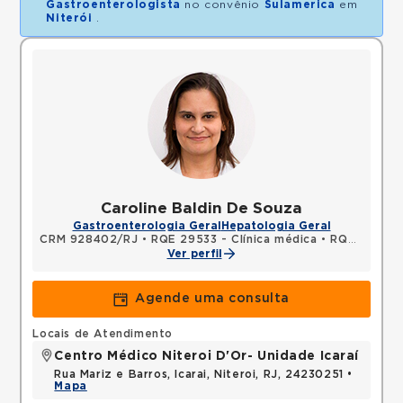
Gastroenterologista
no convênio
Sulamerica
em
Niterói
.
Caroline Baldin De Souza
Gastroenterologia Geral
Hepatologia Geral
CRM 928402/RJ
•
RQE 29533 - Clínica médica
•
RQE 29534 - Gastroenterologia
Ver perfil
Agende uma consulta
Locais de Atendimento
Centro Médico Niteroi D'Or- Unidade Icaraí
Rua Mariz e Barros, Icarai, Niteroi, RJ, 24230251 •
Mapa