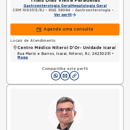
Thais Dias Vieira Paradelas
Gastroenterologia Geral
Hepatologia Geral
CRM 1065513/RJ
•
RQE 38084 - Gastroenterologia
•
RQE 380
Ver perfil
Agende uma consulta
Locais de Atendimento
Centro Médico Niteroi D'Or- Unidade Icaraí
Rua Mariz e Barros, Icarai, Niteroi, RJ, 24230251 •
Mapa
Compartilhe este perfil