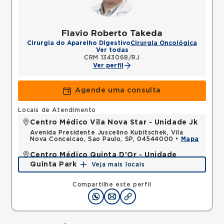
Flavio Roberto Takeda
Cirurgia do Aparelho Digestivo
Cirurgia Oncológica
Ver todas
CRM 1343068/RJ
Ver perfil
Agende uma consulta
Locais de Atendimento
Centro Médico Vila Nova Star - Unidade Jk
Avenida Presidente Juscelino Kubitschek, Vila
Nova Conceicao, Sao Paulo, SP, 04544000 •
Mapa
Centro Médico Quinta D'Or - Unidade
Quinta Park
Veja mais locais
Rua Almirante Baltazar, Sao Cristovao, Rio de
Janeiro, RJ, 20941150 •
Mapa
Compartilhe este perfil