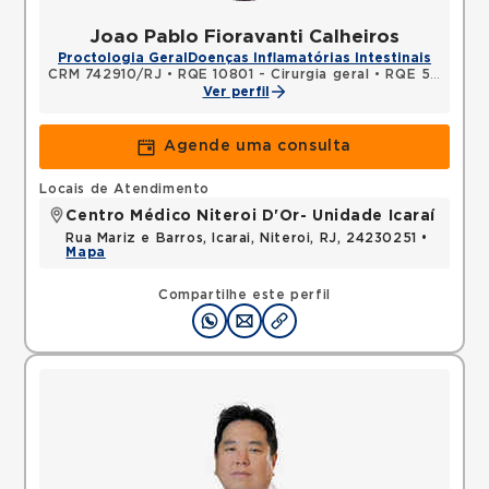
Joao Pablo Fioravanti Calheiros
Proctologia Geral
Doenças Inflamatórias Intestinais
CRM 742910/RJ
•
RQE 10801 - Cirurgia geral
•
RQE 50716 - Coloproctologia
Ver perfil
Agende uma consulta
Locais de Atendimento
Centro Médico Niteroi D'Or- Unidade Icaraí
Rua Mariz e Barros, Icarai, Niteroi, RJ, 24230251 •
Mapa
Compartilhe este perfil