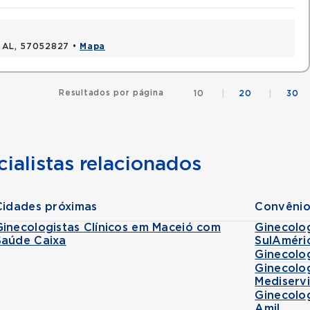
, AL, 57052827 •
Mapa
Resultados por página
10
|
20
|
30
ialistas relacionados
Cidades próximas
Convênio
Ginecologistas Clínicos em Maceió com
Ginecolo
Saúde Caixa
SulAméri
Ginecolo
Ginecolo
Mediserv
Ginecolo
Amil