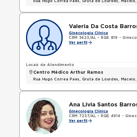
Rua Hugo Correa Paes, Gruta de Lourdes, Maceio
Valeria Da Costa Barro
Ginecologia Clínica
CRM 3423/AL
•
RQE 819 - Gineco
Ver perfil
Locais de Atendimento
Centro Médico Arthur Ramos
Rua Hugo Correa Paes, Gruta de Lourdes, Maceio
Ana Livia Santos Barro
Ginecologia Clínica
CRM 7257/AL
•
RQE 4914 - Ginec
Ver perfil