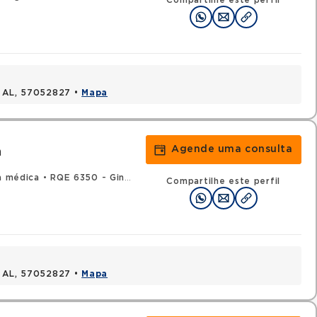
Compartilhe este perfil
, AL, 57052827 •
Mapa
Agende uma consulta
a
a médica
•
RQE 6350 - Ginecologia e obstetrícia
Compartilhe este perfil
, AL, 57052827 •
Mapa