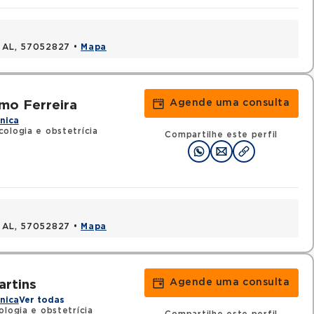
, AL, 57052827 •
Mapa
Agende uma consulta
mo Ferreira
ínica
ologia e obstetrícia
Compartilhe este perfil
, AL, 57052827 •
Mapa
Agende uma consulta
artins
ínica
Ver todas
ologia e obstetrícia