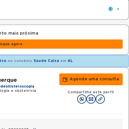
1
nto mais próxima
usque agora
ico
no convênio
Saude Caixa
em
AL
.
Agende uma consulta
uerque
ideohisteroscopia
ogia e obstetrícia
Compartilhe este perfil