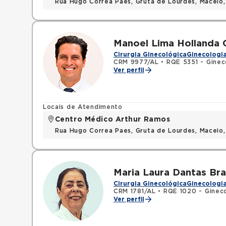
Rua Hugo Correa Paes, Gruta de Lourdes, Maceio
Manoel Lima Hollanda 
Cirurgia Ginecológica
Ginecologia
CRM 9977/AL
•
RQE 5351 - Ginec
Ver perfil
Locais de Atendimento
Centro Médico Arthur Ramos
Rua Hugo Correa Paes, Gruta de Lourdes, Maceio
Maria Laura Dantas Br
Cirurgia Ginecológica
Ginecologia
CRM 1781/AL
•
RQE 1020 - Gineco
Ver perfil