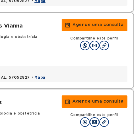
, AL, 57052827 •
Mapa
Agende uma consulta
s Vianna
logia e obstetrícia
Compartilhe este perfil
, AL, 57052827 •
Mapa
Agende uma consulta
s
ologia e obstetrícia
Compartilhe este perfil