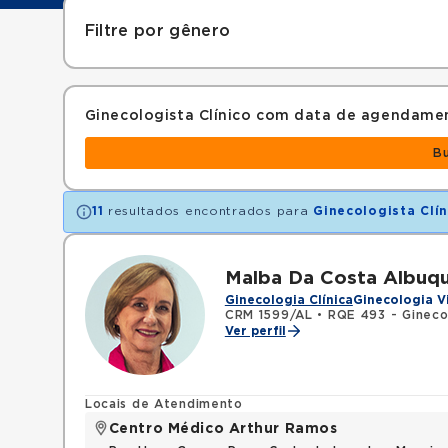
Filtre por gênero
Ginecologista Clínico com data de agendame
B
11
resultados encontrados para
Ginecologista Clín
Malba Da Costa Albuq
Ginecologia Clínica
Ginecologia V
CRM 1599/AL
•
RQE 493 - Ginecol
Ver perfil
Locais de Atendimento
Centro Médico Arthur Ramos