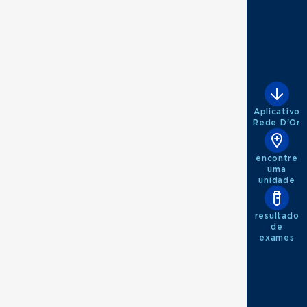
Aplicativo
Rede D'Or
encontre
uma
unidade
resultado
de
exames