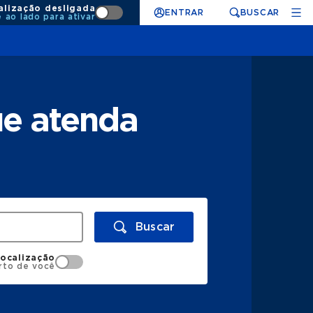
alização desligada
ENTRAR
BUSCAR
e ao lado para ativar
ue atenda
Buscar
localização
rto de você