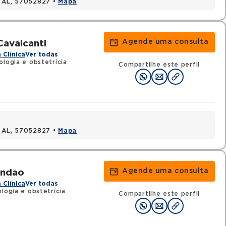
, AL, 57052827 •
Mapa
Agende uma consulta
Cavalcanti
 Clínica
Ver todas
ologia e obstetrícia
Compartilhe este perfil
, AL, 57052827 •
Mapa
Agende uma consulta
andao
 Clínica
Ver todas
logia e obstetrícia
Compartilhe este perfil