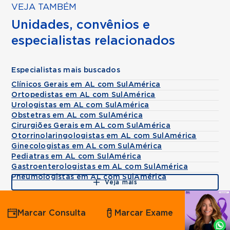
VEJA TAMBÉM
Unidades, convênios e
especialistas relacionados
Especialistas mais buscados
Clínicos Gerais em AL com SulAmérica
Ortopedistas em AL com SulAmérica
Urologistas em AL com SulAmérica
Obstetras em AL com SulAmérica
Cirurgiões Gerais em AL com SulAmérica
Otorrinolaringologistas em AL com SulAmérica
Ginecologistas em AL com SulAmérica
Pediatras em AL com SulAmérica
Gastroenterologistas em AL com SulAmérica
Pneumologistas em AL com SulAmérica
Veja mais
Agende
Marcar Consulta
Marcar Exame
por
Whatsapp