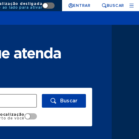
alização desligada
ENTRAR
BUSCAR
e ao lado para ativar
ue atenda
Buscar
localização
rto de você