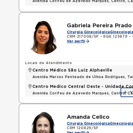
Avenida Corifeu de Azevedo Marques, Centro, Ca
Gabriela Pereira Prado
Cirurgia Ginecológica
Ginecologia
CRM 217008/SP
•
RQE 125879 - G
Ver perfil
Locais de Atendimento
Centro Médico São Luiz Alphaville
Avenida Marcos Penteado de Ulhoa Rodrigues, T
Centro Medico Central Oeste - Unidade Co
V
Avenida Corifeu de Azevedo Marques, Centro, Ca
Amanda Celico
Cirurgia Ginecológica
Ginecologia
CRM 120829/SP
Ver perfil