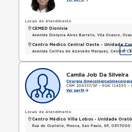
Locais de Atendimento
CEMED Dionísia
Avenida Dionysia Alves Barreto, Vila Osasco, Os
Centro Medico Central Oeste - Unidade Co
V
Avenida Corifeu de Azevedo Marques, Centro, Ca
Camila Job Da Silveira
Cirurgia Ginecológica
Ginecologia
CRM 206337/SP
•
RQE 124595 - G
Ver perfil
Locais de Atendimento
Centro Médico Villa Lobos - Unidade Orató
Rua do Oratorio, Mooca, Sao Paulo, SP, 03117000