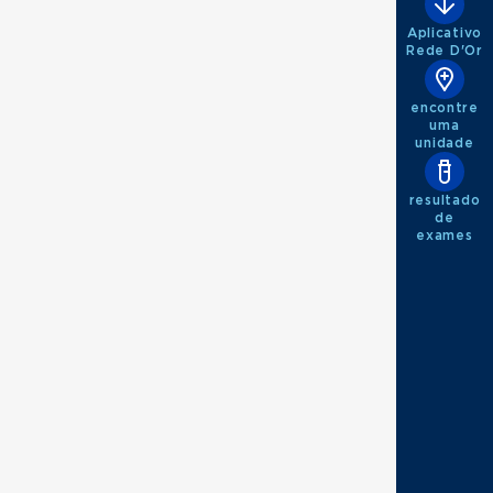
Aplicativo
Rede D'Or
encontre
uma
unidade
resultado
de
exames