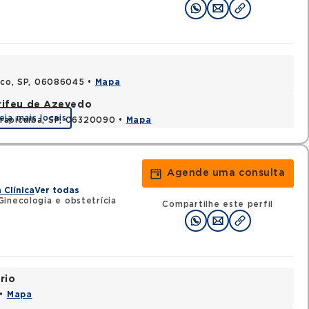
asco, SP, 06086045 •
Mapa
rifeu de Azevedo
eja mais locais
rapicuiba, SP, 06320090 •
Mapa
Agende uma consulta
 Clínica
Ver todas
inecologia e obstetrícia
Compartilhe este perfil
rio
 •
Mapa