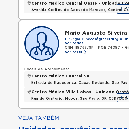
Centro Medico Central Oeste - Unidade Co
V
Avenida Corifeu de Azevedo Marques, Centro, Ca
Mario Augusto Silveira
Cirurgia Ginecológica
Cirurgia On
Ver todas
CRM 119763/SP
•
RQE 74097 - Gi
Ver perfil
Locais de Atendimento
Centro Médico Central Sul
Estrada de Itapecerica, Capao Redondo, Sao Pau
Centro Médico Villa Lobos - Unidade Orató
V
Rua do Oratorio, Mooca, Sao Paulo, SP, 03117000
VEJA TAMBÉM