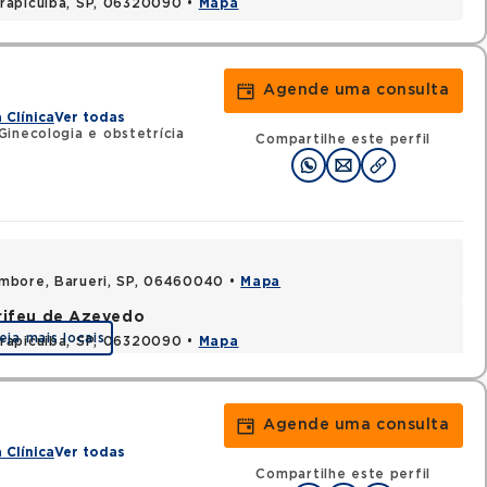
rapicuiba, SP, 06320090 •
Mapa
Agende uma consulta
 Clínica
Ver todas
inecologia e obstetrícia
Compartilhe este perfil
ambore, Barueri, SP, 06460040 •
Mapa
rifeu de Azevedo
eja mais locais
rapicuiba, SP, 06320090 •
Mapa
Agende uma consulta
 Clínica
Ver todas
Compartilhe este perfil