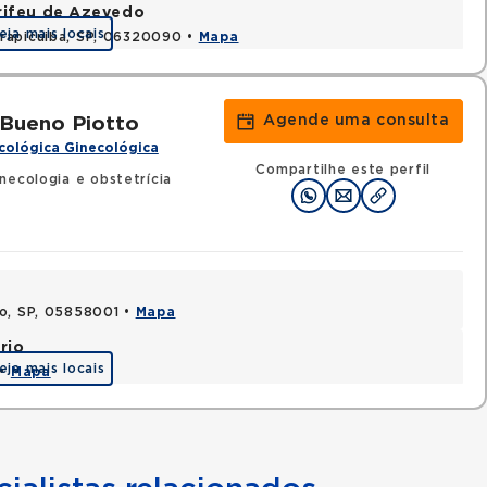
rifeu de Azevedo
eja mais locais
rapicuiba, SP, 06320090 •
Mapa
Agende uma consulta
 Bueno Piotto
cológica Ginecológica
Compartilhe este perfil
necologia e obstetrícia
lo, SP, 05858001 •
Mapa
rio
eja mais locais
 •
Mapa