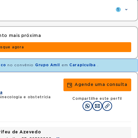
1
nto mais próxima
usque agora
ico
no convênio
Grupo Amil
em
Carapicuíba
.
Agende uma consulta
ia
inecologia e obstetrícia
Compartilhe este perfil
rifeu de Azevedo