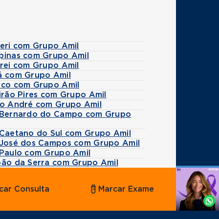
ueri com Grupo Amil
mpinas com Grupo Amil
arei com Grupo Amil
uá com Grupo Amil
asco com Grupo Amil
eirão Pires com Grupo Amil
nto André com Grupo Amil
ão Bernardo do Campo com Grupo
 Caetano do Sul com Grupo Amil
o José dos Campos com Grupo Amil
 Paulo com Grupo Amil
boão da Serra com Grupo Amil
Agende
car Consulta
Marcar Exame
por
Whatsapp