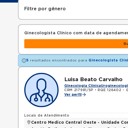
Filtre por gênero
Ginecologista Clínico com data de agendame
B
5
resultados encontrados para
Ginecologista Clín
Luisa Beato Carvalho
Ginecologia Clínica
Uroginecolog
CRM 217981/SP
•
RQE 126402 - G
Ver perfil
Locais de Atendimento
Centro Medico Central Oeste - Unidade Co