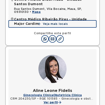
Santos Dumont
Rua Santos Dumont, Vila Bocaina, Maua, SP,
09310130 •
Mapa
Centro Médico Ribeirão Pires - Unidade
Major Cardim
Veja mais locais
Rua Major Cardim, Suissa, Ribeirao Pires, SP,
09424250 •
Mapa
Compartilhe este perfil
Aline Leone Fidelis
Ginecologia Clínica
Obstetrícia Clínica
CRM 204230/SP
•
RQE 101585 - Ginecologia e obstetrícia
Ver perfil