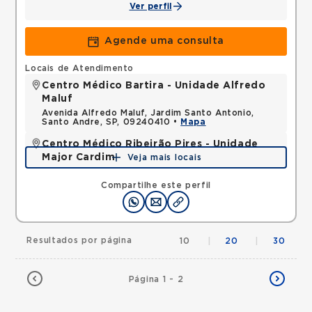
Ver perfil
Agende uma consulta
Locais de Atendimento
Centro Médico Bartira - Unidade Alfredo
Maluf
Avenida Alfredo Maluf, Jardim Santo Antonio,
Santo Andre, SP, 09240410 •
Mapa
Centro Médico Ribeirão Pires - Unidade
Major Cardim
Veja mais locais
Rua Major Cardim, Suissa, Ribeirao Pires, SP,
09424250 •
Mapa
Compartilhe este perfil
Resultados por página
10
|
20
|
30
Página 1 - 2