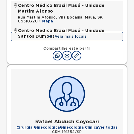
Centro Médico Brasil Mauá - Unidade
Martim Afonso
Rua Martim Afonso, Vila Bocaina, Maua, SP,
09310320 •
Mapa
Centro Médico Brasil Mauá - Unidade
Santos Dumont
Veja mais locais
Rua Santos Dumont, Vila Bocaina, Maua, SP,
09310130 •
Mapa
Compartilhe este perfil
Rafael Abduch Coyocari
Cirurgia Ginecológica
Ginecologia Clínica
Ver todas
CRM 191352/SP