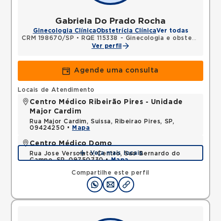
Gabriela Do Prado Rocha
Ginecologia Clínica
Obstetrícia Clínica
Ver todas
CRM 198670/SP
•
RQE 115338 - Ginecologia e obstetrícia
Ver perfil
Agende uma consulta
Locais de Atendimento
Centro Médico Ribeirão Pires - Unidade
Major Cardim
Rua Major Cardim, Suissa, Ribeirao Pires, SP,
09424250 •
Mapa
Centro Médico Domo
Veja mais locais
Rua Jose Versolato, Centro, Sao Bernardo do
Campo, SP, 09750730 •
Mapa
Compartilhe este perfil