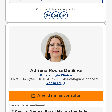
Rua Major Cardim, Suissa, Ribeirao Pires, SP,
09424250 •
Mapa
Compartilhe este perfil
Adriana Rocha Da Silva
Ginecologia Clínica
CRM 101337/SP
•
RQE 45328 - Ginecologia e obstetrícia
Ver perfil
Agende uma consulta
Locais de Atendimento
Centro Médico Brasil Mauá - Unidade