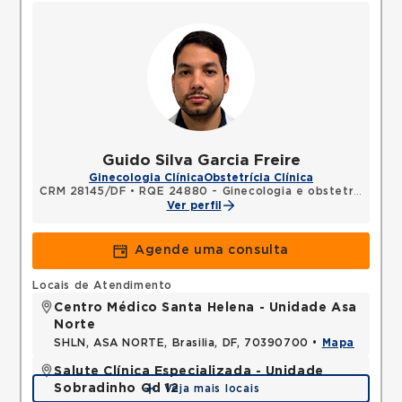
Guido Silva Garcia Freire
Ginecologia Clínica
Obstetrícia Clínica
CRM 28145/DF
•
RQE 24880 - Ginecologia e obstetrícia
Ver perfil
Agende uma consulta
Locais de Atendimento
Centro Médico Santa Helena - Unidade Asa
Norte
SHLN, ASA NORTE, Brasilia, DF, 70390700 •
Mapa
Salute Clínica Especializada - Unidade
Sobradinho Qd 12
Veja mais locais