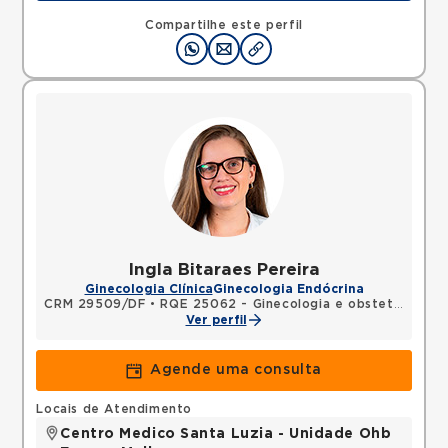
QUADRA, SOBRADINHO, Brasilia, DF, 73010120 •
Mapa
Compartilhe este perfil
Ingla Bitaraes Pereira
Ginecologia Clínica
Ginecologia Endócrina
CRM 29509/DF
•
RQE 25062 - Ginecologia e obstetrícia
Ver perfil
Agende uma consulta
Locais de Atendimento
Centro Medico Santa Luzia - Unidade Ohb