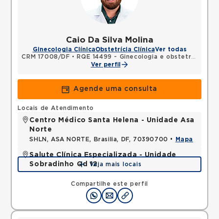
Caio Da Silva Molina
Ginecologia Clínica
Obstetrícia Clínica
Ver todas
CRM 17008/DF
•
RQE 14499 - Ginecologia e obstetrícia
Ver perfil
Agende uma consulta
Locais de Atendimento
Centro Médico Santa Helena - Unidade Asa
Norte
SHLN, ASA NORTE, Brasilia, DF, 70390700 •
Mapa
Salute Clínica Especializada - Unidade
Sobradinho Qd 12
Veja mais locais
QUADRA, SOBRADINHO, Brasilia, DF, 73010120 •
Mapa
Compartilhe este perfil