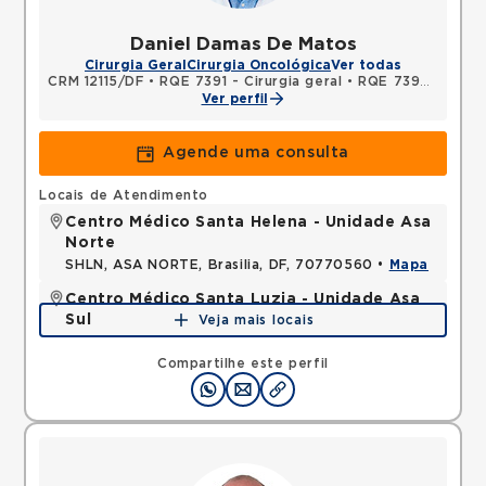
Daniel Damas De Matos
Cirurgia Geral
Cirurgia Oncológica
Ver todas
CRM 12115/DF
•
RQE 7391 - Cirurgia geral
•
RQE 7392 - Cancerologia/cancerologia cirúrgica
Ver perfil
Agende uma consulta
Locais de Atendimento
Centro Médico Santa Helena - Unidade Asa
Norte
SHLN, ASA NORTE, Brasilia, DF, 70770560 •
Mapa
Centro Médico Santa Luzia - Unidade Asa
Sul
Veja mais locais
SHLS, ASA SUL, Brasilia, DF, 70390903 •
Mapa
Compartilhe este perfil