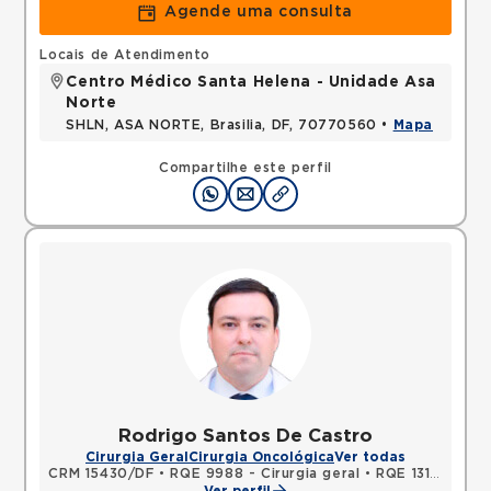
Agende uma consulta
Locais de Atendimento
Centro Médico Santa Helena - Unidade Asa
Norte
SHLN, ASA NORTE, Brasilia, DF, 70770560 •
Mapa
Compartilhe este perfil
Rodrigo Santos De Castro
Cirurgia Geral
Cirurgia Oncológica
Ver todas
CRM 15430/DF
•
RQE 9988 - Cirurgia geral
•
RQE 13194 - Cancerologia/cancerologia cirúrgica