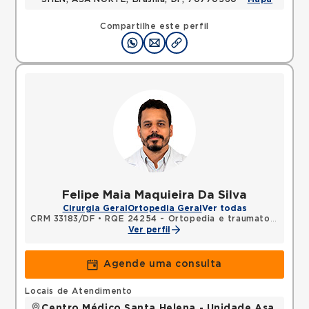
Compartilhe este perfil
Felipe Maia Maquieira Da Silva
Cirurgia Geral
Ortopedia Geral
Ver todas
CRM 33183/DF
•
RQE 24254 - Ortopedia e traumatologia
Ver perfil
Agende uma consulta
Locais de Atendimento
Centro Médico Santa Helena - Unidade Asa