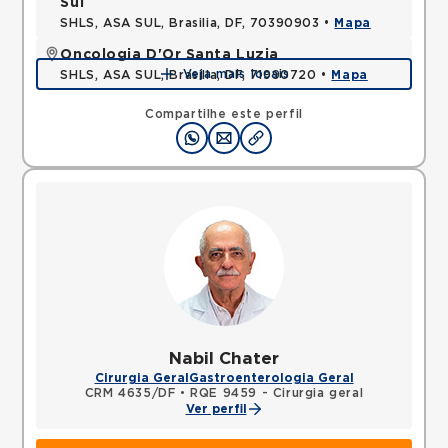
Sul
SHLS, ASA SUL, Brasilia, DF, 70390903 •
Mapa
Oncologia D'Or Santa Luzia
Veja mais locais
SHLS, ASA SUL, Brasilia, DF, 71990720 •
Mapa
Compartilhe este perfil
Nabil Chater
Cirurgia Geral
Gastroenterologia Geral
CRM 4635/DF
•
RQE 9459 - Cirurgia geral
Ver perfil