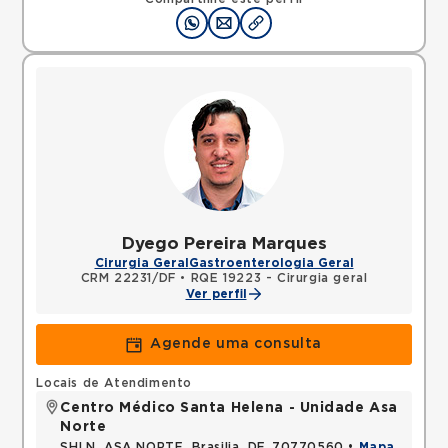
Dyego Pereira Marques
Cirurgia Geral
Gastroenterologia Geral
CRM 22231/DF
•
RQE 19223 - Cirurgia geral
Ver perfil
Agende uma consulta
Locais de Atendimento
Centro Médico Santa Helena - Unidade Asa
Norte
SHLN, ASA NORTE, Brasilia, DF, 70770560 •
Mapa