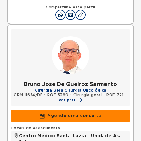
SHLN, ASA NORTE, Brasilia, DF, 70770560 •
Mapa
Compartilhe este perfil
Bruno Jose De Queiroz Sarmento
Cirurgia Geral
Cirurgia Oncológica
CRM 11674/DF
•
RQE 5380 - Cirurgia geral
•
RQE 7211 - Cancerologia/cancerologia cirúrgica
Ver perfil
Agende uma consulta
Locais de Atendimento
Centro Médico Santa Luzia - Unidade Asa