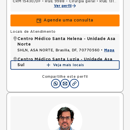
CRM 15430/DF
•
RQE 9988 - Cirurgia geral
•
RQE 13194 - Cancerologia/cancerologia cirúrgica
Ver perfil
Agende uma consulta
Locais de Atendimento
Centro Médico Santa Helena - Unidade Asa
Norte
SHLN, ASA NORTE, Brasilia, DF, 70770560 •
Mapa
Centro Médico Santa Luzia - Unidade Asa
Sul
Veja mais locais
SHLS, ASA SUL, Brasilia, DF, 70390903 •
Mapa
Compartilhe este perfil