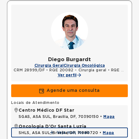
Diego Burgardt
Cirurgia Geral
Cirurgia Oncológica
CRM 28999/DF
•
RQE 20082 - Cirurgia geral
•
RQE 20083 - Cirurgia oncológica
Ver perfil
Agende uma consulta
Locais de Atendimento
Centro Médico DF Star
SGAS, ASA SUL, Brasilia, DF, 70390150 •
Mapa
Oncologia D'Or Santa Luzia
Veja mais locais
SHLS, ASA SUL, Brasilia, DF, 71990720 •
Mapa