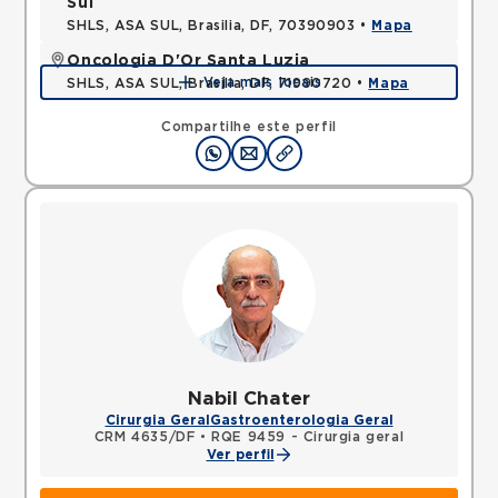
Sul
SHLS, ASA SUL, Brasilia, DF, 70390903 •
Mapa
Oncologia D'Or Santa Luzia
Veja mais locais
SHLS, ASA SUL, Brasilia, DF, 71990720 •
Mapa
Compartilhe este perfil
Nabil Chater
Cirurgia Geral
Gastroenterologia Geral
CRM 4635/DF
•
RQE 9459 - Cirurgia geral
Ver perfil