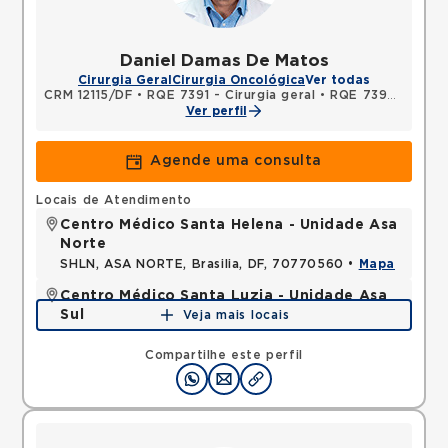
Daniel Damas De Matos
Cirurgia Geral
Cirurgia Oncológica
Ver todas
CRM 12115/DF
•
RQE 7391 - Cirurgia geral
•
RQE 7392 - Cancerologia/cancerologia cirúrgica
Ver perfil
Agende uma consulta
Locais de Atendimento
Centro Médico Santa Helena - Unidade Asa
Norte
SHLN, ASA NORTE, Brasilia, DF, 70770560 •
Mapa
Centro Médico Santa Luzia - Unidade Asa
Sul
Veja mais locais
SHLS, ASA SUL, Brasilia, DF, 70390903 •
Mapa
Compartilhe este perfil