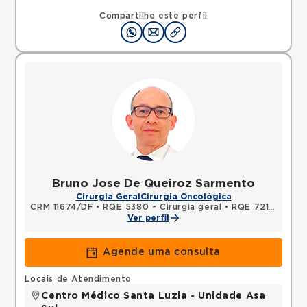
SHLN, ASA NORTE, Brasilia, DF, 70770560 •
Mapa
Compartilhe este perfil
Bruno Jose De Queiroz Sarmento
Cirurgia Geral
Cirurgia Oncológica
CRM 11674/DF
•
RQE 5380 - Cirurgia geral
•
RQE 7211 - Cancerologia/cancerologia cirúrgica
Ver perfil
Agende uma consulta
Locais de Atendimento
Centro Médico Santa Luzia - Unidade Asa