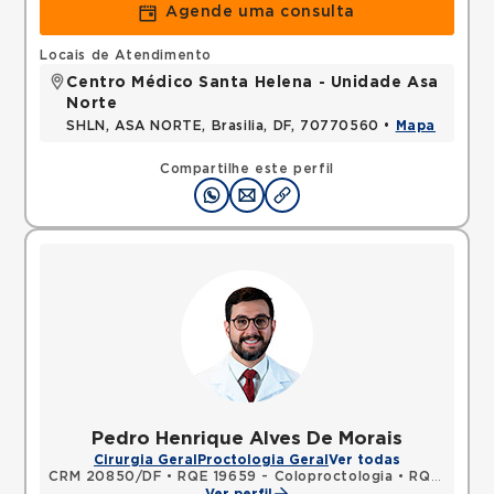
Agende uma consulta
Locais de Atendimento
Centro Médico Santa Helena - Unidade Asa
Norte
SHLN, ASA NORTE, Brasilia, DF, 70770560 •
Mapa
Compartilhe este perfil
Pedro Henrique Alves De Morais
Cirurgia Geral
Proctologia Geral
Ver todas
CRM 20850/DF
•
RQE 19659 - Coloproctologia
•
RQE 19660 - Cirurgia geral