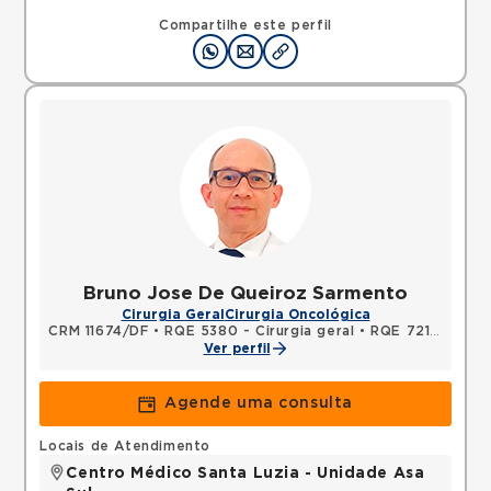
SHLN, ASA NORTE, Brasilia, DF, 70770560 •
Mapa
Compartilhe este perfil
Bruno Jose De Queiroz Sarmento
Cirurgia Geral
Cirurgia Oncológica
CRM 11674/DF
•
RQE 5380 - Cirurgia geral
•
RQE 7211 - Cancerologia/cancerologia cirúrgica
Ver perfil
Agende uma consulta
Locais de Atendimento
Centro Médico Santa Luzia - Unidade Asa