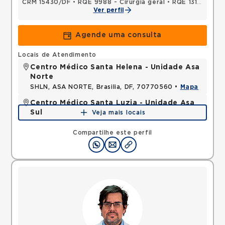
CRM 15430/DF
•
RQE 9988 - Cirurgia geral
•
RQE 13194 - Cancerologia/cancerologia cirúrgica
Ver perfil
Agende uma consulta
Locais de Atendimento
Centro Médico Santa Helena - Unidade Asa
Norte
SHLN, ASA NORTE, Brasilia, DF, 70770560 •
Mapa
Centro Médico Santa Luzia - Unidade Asa
Sul
Veja mais locais
SHLS, ASA SUL, Brasilia, DF, 70390903 •
Mapa
Compartilhe este perfil