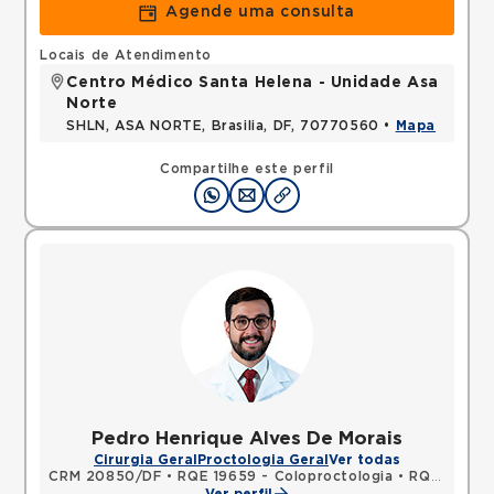
Agende uma consulta
Locais de Atendimento
Centro Médico Santa Helena - Unidade Asa
Norte
SHLN, ASA NORTE, Brasilia, DF, 70770560 •
Mapa
Compartilhe este perfil
Pedro Henrique Alves De Morais
Cirurgia Geral
Proctologia Geral
Ver todas
CRM 20850/DF
•
RQE 19659 - Coloproctologia
•
RQE 19660 - Cirurgia geral