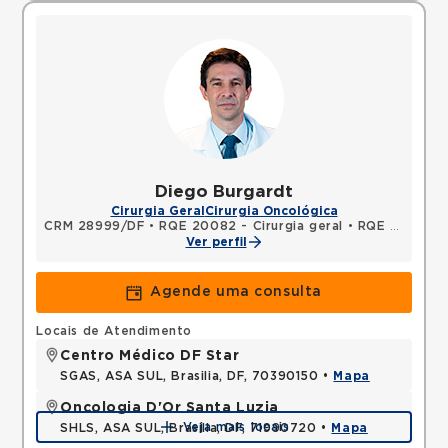
Diego Burgardt
Cirurgia Geral
Cirurgia Oncológica
CRM 28999/DF
•
RQE 20082 - Cirurgia geral
•
RQE 20083 - Cirurgia oncológica
Ver perfil
Agende uma consulta
Locais de Atendimento
Centro Médico DF Star
SGAS, ASA SUL, Brasilia, DF, 70390150 •
Mapa
Oncologia D'Or Santa Luzia
Veja mais locais
SHLS, ASA SUL, Brasilia, DF, 71990720 •
Mapa