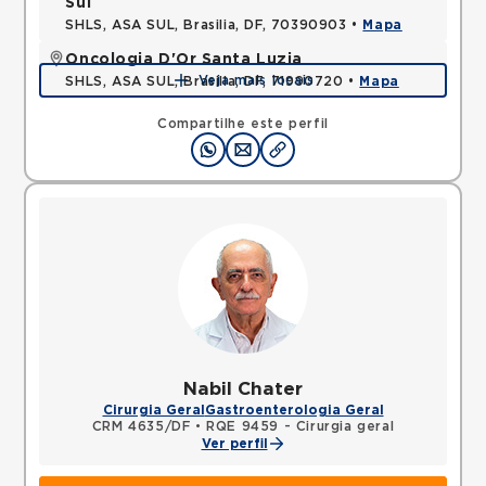
Sul
SHLS, ASA SUL, Brasilia, DF, 70390903 •
Mapa
Oncologia D'Or Santa Luzia
Veja mais locais
SHLS, ASA SUL, Brasilia, DF, 71990720 •
Mapa
Compartilhe este perfil
Nabil Chater
Cirurgia Geral
Gastroenterologia Geral
CRM 4635/DF
•
RQE 9459 - Cirurgia geral
Ver perfil